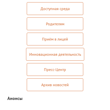
Платные образовательные услуги
Доступная среда
Финансово-хозяйственная деятельность
Родителям
Вакантные места для приема (перевода)
обучающихся
Приём в лицей
Стипендия и меры поддержки
обучающихся
Инновационная деятельность
Международное сотрудничество
Организация питания в лицее
Пресс-Центр
О лицее
Визитная карточка
Архив новостей
Учительская
Анонсы
Контакты и местонахождение