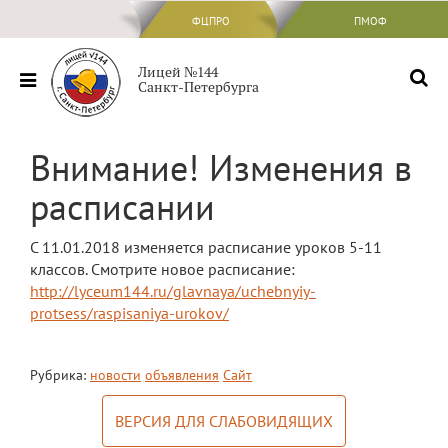
ФЦПРО
ФЦПРО
ПМОФ
Сведения об ОО
Лицей №144
Санкт-Петербурга
Основные сведения
Структура и органы управления
Внимание! Изменения в
образовательной организацией
расписании
Документы
Образование
С 11.01.2018 изменяется расписание уроков 5-11
классов. Смотрите новое расписание:
Образовательные стандарты и
требования
http://lyceum144.ru/glavnaya/uchebnyiy-
protsess/raspisaniya-urokov/
Руководство
Педагогический состав
Рубрика:
новости
объявления
Сайт
Материально-техническое обеспечение
ВЕРСИЯ ДЛЯ СЛАБОВИДЯЩИХ
и оснащенность образовательного
процесса. Доступная среда