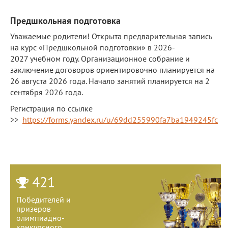
Обращение директора
Предшкольная подготовка
Гостевая книга
Уважаемые родители! Открыта предварительная запись
на курс «Предшкольной подготовки» в
2026-
Результаты самообследования
2027
учебном году. Организационное собрание и
заключение договоров ориентировочно планируется на
Финансово-хозяйственная деятельность
26 августа 2026 года. Начало занятий планируется на 2
Реализация антикоррупционной
сентября 2026 года.
политики
Регистрация по ссылке
>>
https://forms.yandex.ru/u/69dd255990fa7ba1949245fc
Знак «За вклад в развитие лицея»
Учебный процесс
Начальная школа
421
Основная и старшая школа
Победителей и
Оценочные процедуры
призеров
олимпиадно-
Итоговая аттестация
конкурсного