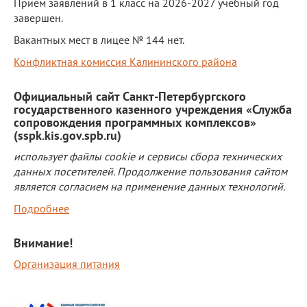
Прием заявлений в 1 класс на 2026-2027 учебный год
завершен.
Платные образовательные услуги
Вакантных мест в лицее № 144 нет.
Финансово-хозяйственная деятельность
Конфликтная комиссия Калининского района
Вакантные места для приема (перевода)
обучающихся
Официальный сайт Санкт-Петербургского
государственного казенного учреждения «Служба
Стипендия и меры поддержки
сопровождения программных комплексов»
обучающихся
(sspk.kis.gov.spb.ru)
Международное сотрудничество
использует файлы cookie и сервисы сбора технических
данных посетителей. Продолжение пользования сайтом
Организация питания в лицее
является согласием на применение данных технологий.
О лицее
Подробнее
Визитная карточка
Внимание!
Учительская
Организация питания
Контакты и местонахождение