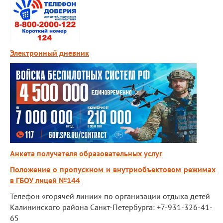
Экскурсии по лицею
Материально-техническая база
Платные образовательные услуги
Электронный дневник
История лицея
Документы
Антимонопольный комплаенс
Уставные документы
Локальные акты
Анкета получателя образовательных услуг
Предписания органов надзора
Положение о пропускном и внутриобъектовом режимах
Страница директора
в ГБОУ лицей №144
Телефон «горячей линии» по организации отдыха детей
Предписания органов надзора
Калининского района Санкт-Петербурга: +7-931-326-41-
Охрана труда
65