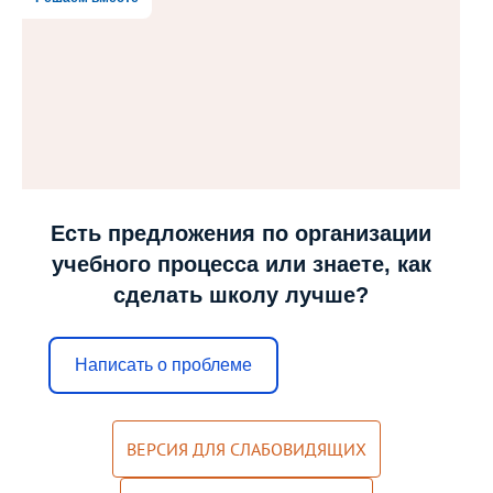
Мероприятия "Антикоррупция"
Комиссия по противодействию
коррупции
Обратная связь для сообщений о
фактах коррупции
Инновационная деятельность
Есть предложения по организации
Центр цифрового образования
учебного процесса или знаете, как
"ИнфинITи"
сделать школу лучше?
О Центре
Новости
Написать о проблеме
Направления и программы
ВЕРСИЯ ДЛЯ СЛАБОВИДЯЩИХ
Документы
Педагоги