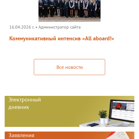
16.04.2026 г.
•
Администратор сайта
Коммуникативный интенсив «All aboard!»
Все новости
Электронный
дневник
Заявления