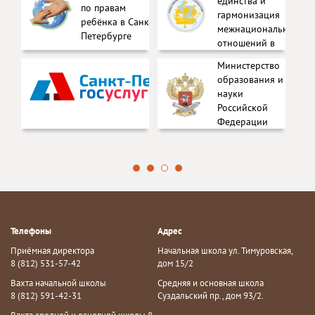
ю
единства и
по правам
а
гармонизация
ребёнка в Санкт-
межнациональных
Петербурге
отношений в
ый
Санкт-Петербурге
Министерство
образования и
 о
науки
нных
Российской
ьных)
Федерации
х
Телефоны
Адрес
Приёмная директора
Начальная школа ул. Тимуровская,
8 (812) 531-57-42
дом 15/2
Вахта начальной школы
Средняя и основная школа
8 (812) 591-42-31
Суздальский пр., дом 93/2.