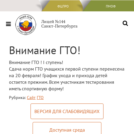
ФЦПРО
ФЦПРО
ПМОФ
Сведения об ОО
Лицей №144
Санкт-Петербурга
Основные сведения
Структура и органы управления
Внимание ГТО!
образовательной организацией
Документы
Внимание ГТО ! I ступень!
Сдача норм ГТО учащихся первой ступени перенесена
Образование
на 20 февраля! График ухода и прихода детей
Образовательные стандарты и
остается прежним. Всем участникам тестирования
требования
иметь спортивную форму!
Рубрика:
Сайт
ГТО
Руководство
Педагогический состав
ВЕРСИЯ ДЛЯ СЛАБОВИДЯЩИХ
Материально-техническое обеспечение
и оснащенность образовательного
Доступная среда
процесса. Доступная среда