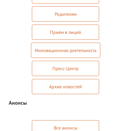
Платные образовательные услуги
Родителям
Финансово-хозяйственная деятельность
Приём в лицей
Вакантные места для приема (перевода)
обучающихся
Стипендия и меры поддержки
Инновационная деятельность
обучающихся
Международное сотрудничество
Пресс-Центр
Организация питания в лицее
Архив новостей
О лицее
Визитная карточка
Анонсы
Учительская
Контакты и местонахождение
Все анонсы