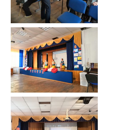
Обращение директора
Гостевая книга
Результаты самообследования
Финансово-хозяйственная деятельность
Реализация антикоррупционной
политики
Знак «За вклад в развитие лицея»
Учебный процесс
Начальная школа
Основная и старшая школа
Оценочные процедуры
Итоговая аттестация