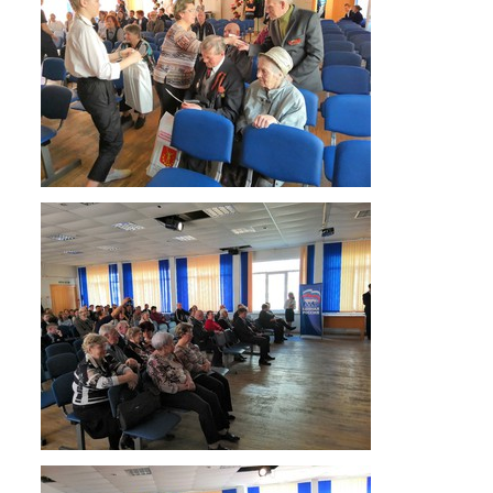
Мероприятия "Антикоррупция"
Комиссия по противодействию
коррупции
Обратная связь для сообщений о
фактах коррупции
Инновационная деятельность
Центр цифрового образования
"ИнфинITи"
О Центре
Новости
Направления и программы
Документы
Педагоги