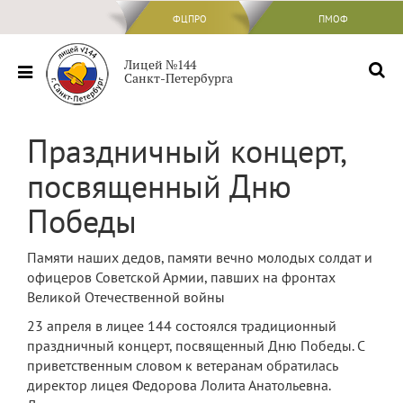
ФЦПРО
ФЦПРО
ПМОФ
Сведения об ОО
Лицей №144
Санкт-Петербурга
Основные сведения
Структура и органы управления
Праздничный концерт,
образовательной организацией
посвященный Дню
Документы
Победы
Образование
Образовательные стандарты и
Памяти наших дедов, памяти вечно молодых солдат и
требования
офицеров Советской Армии, павших на фронтах
Руководство
Великой Отечественной войны
23 апреля в лицее 144 состоялся традиционный
Педагогический состав
праздничный концерт, посвященный Дню Победы. С
Материально-техническое обеспечение
приветственным словом к ветеранам обратилась
и оснащенность образовательного
директор лицея Федорова Лолита Анатольевна.
процесса. Доступная среда