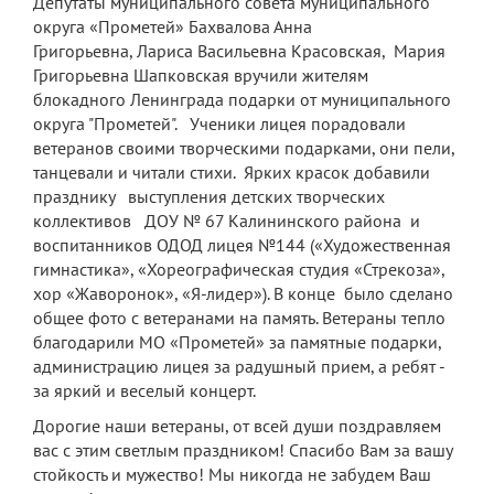
Депутаты муниципального совета муниципального
округа «Прометей» Бахвалова Анна
Платные образовательные услуги
Григорьевна, Лариса Васильевна Красовская, Мария
Григорьевна Шапковская вручили жителям
Финансово-хозяйственная деятельность
блокадного Ленинграда подарки от муниципального
Вакантные места для приема (перевода)
округа "Прометей". Ученики лицея порадовали
обучающихся
ветеранов своими творческими подарками, они пели,
танцевали и читали стихи. Ярких красок добавили
Стипендия и меры поддержки
празднику выступления детских творческих
обучающихся
коллективов ДОУ № 67 Калининского района и
воспитанников ОДОД лицея №144 («Художественная
Международное сотрудничество
гимнастика», «Хореографическая студия «Стрекоза»,
Организация питания в лицее
хор «Жаворонок», «Я-лидер»). В конце было сделано
общее фото с ветеранами на память. Ветераны тепло
О лицее
благодарили МО «Прометей» за памятные подарки,
администрацию лицея за радушный прием, а ребят -
Визитная карточка
за яркий и веселый концерт.
Учительская
Дорогие наши ветераны, от всей души поздравляем
вас с этим светлым праздником! Спасибо Вам за вашу
Контакты и местонахождение
стойкость и мужество! Мы никогда не забудем Ваш