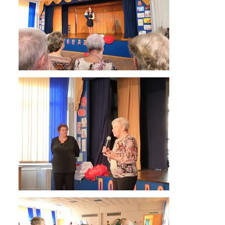
Документы
Дополнительные образовательные
программы
Педагоги ОДОД
Театральная студия
ЮИД
Хор "Жаворонок"
Школьный спортивный клуб
Передвижная выставка "Мы помним!"
Медиацентр
ПФДО
Новости
Противодействие коррупции