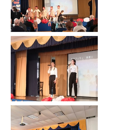
ЕГЭ
ОГЭ
Воспитательная работа
Патриотическое воспитание
Воспитательный отдел
Служба сопровождения
Спортивная жизнь
Органы ГОУО
Безопасность
Социальные партнеры
ОДОД