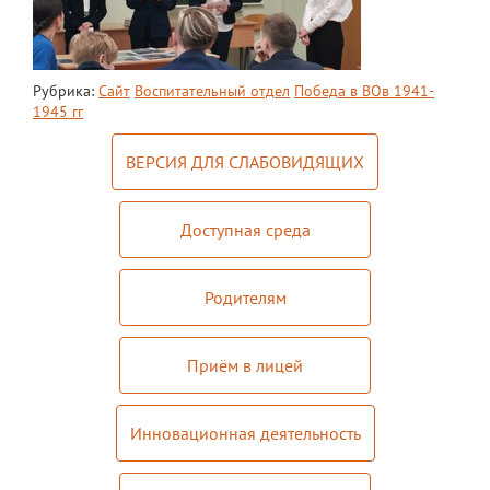
ЕГЭ
ОГЭ
Рубрика:
Сайт
Воспитательный отдел
Победа в ВОв 1941-
Воспитательная работа
1945 гг
Патриотическое воспитание
ВЕРСИЯ ДЛЯ СЛАБОВИДЯЩИХ
Воспитательный отдел
Доступная среда
Служба сопровождения
Спортивная жизнь
Родителям
Органы ГОУО
Безопасность
Приём в лицей
Социальные партнеры
Инновационная деятельность
ОДОД