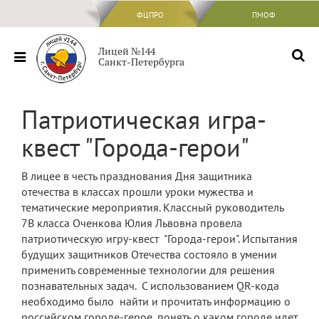
ФЦПРО
ФЦПРО
ПМОФ
Сведения об ОО
Лицей №144
Санкт-Петербурга
Основные сведения
Структура и органы управления
Патриотическая игра-
образовательной организацией
квест "Города-герои"
Документы
Образование
В лицее в честь празднования Дня защитника
отечества в классах прошли уроки мужества и
Образовательные стандарты и
требования
тематические мероприятия. Классный руководитель
7В класса Оченкова Юлия Львовна провела
Руководство
патриотическую игру-квест "Города-герои". Испытания
будущих защитников Отечества состояло в умении
Педагогический состав
применить современные технологии для решения
познавательных задач. С использованием QR-кода
Материально-техническое обеспечение
необходимо было найти и прочитать информацию о
и оснащенность образовательного
процесса. Доступная среда
российском городе-герое, понять о каком городе идет