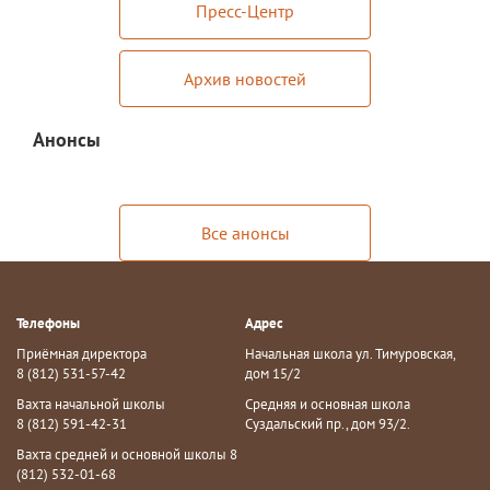
Документы
Пресс-Центр
Дополнительные образовательные
программы
Архив новостей
Педагоги ОДОД
Анонсы
Театральная студия
ЮИД
Хор "Жаворонок"
Все анонсы
Школьный спортивный клуб
Передвижная выставка "Мы помним!"
Телефоны
Адрес
Приёмная директора
Начальная школа ул. Тимуровская,
Медиацентр
8 (812) 531-57-42
дом 15/2
ПФДО
Вахта начальной школы
Средняя и основная школа
8 (812) 591-42-31
Суздальский пр., дом 93/2.
Новости
Вахта средней и основной школы 8
(812) 532-01-68
Противодействие коррупции