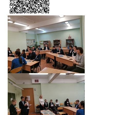
Экскурсии по лицею
Материально-техническая база
Платные образовательные услуги
История лицея
Документы
Антимонопольный комплаенс
Уставные документы
Локальные акты
Предписания органов надзора
Страница директора
Предписания органов надзора
Охрана труда