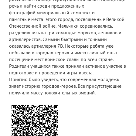
речь и найти среди предложенных
Платные образовательные услуги
фотографий мемориальный комплекс и
памятные места этого города, посвященные Великой
Финансово-хозяйственная деятельность
Отечественной войне. Мальчики соревновались,
разделившись на три команды: моряков, летчиков и
Вакантные места для приема (перевода)
артиллеристов. Самыми быстрыми и точными
обучающихся
оказалась артиллерия 7В. Некоторые ребята уже
Стипендия и меры поддержки
побывали в городах-героях и имеют личный опыт
обучающихся
посещение мест воинской славы по всей стране.
Родители учащихся также приняли активное участие в
Международное сотрудничество
подготовке и проведении игры-квеста.
Приятно было увидеть, что современная молодежь
Организация питания в лицее
знает историю городов-героев. Все присутствующие
О лицее
получили массу положительных эмоций.
Визитная карточка
Учительская
Контакты и местонахождение