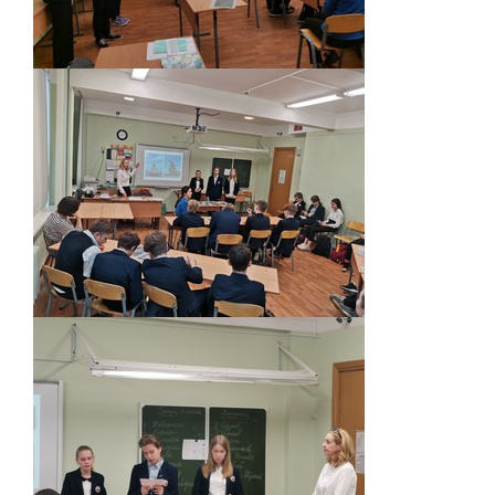
Обращение директора
Гостевая книга
Результаты самообследования
Финансово-хозяйственная деятельность
Реализация антикоррупционной
политики
Знак «За вклад в развитие лицея»
Учебный процесс
Начальная школа
Основная и старшая школа
Оценочные процедуры
Итоговая аттестация