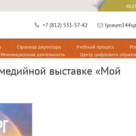
ФЦП
+7 (812) 531-57-42
lyceum144sp
ы
Страница директора
Учебный процесс
Ит
Инновационная деятельность
Центр цифрового образо
имедийной выставке «Мой