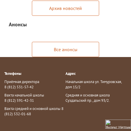
Экскурсии по лицею
Архив новостей
Материально-техническая база
Анонсы
Платные образовательные услуги
История лицея
Документы
Все анонсы
Антимонопольный комплаенс
Уставные документы
Телефоны
Адрес
Локальные акты
Приёмная директора
Начальная школа ул. Тимуровская,
8 (812) 531-57-42
дом 15/2
Предписания органов надзора
Вахта начальной школы
Средняя и основная школа
8 (812) 591-42-31
Суздальский пр., дом 93/2.
Страница директора
Вахта средней и основной школы 8
(812) 532-01-68
Предписания органов надзора
Охрана труда