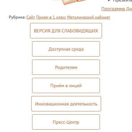
Программа Дн
Платные образовательные услуги
Рубрика:
Сайт
Прием в 1 класс
Методический кабинет
Финансово-хозяйственная деятельность
ВЕРСИЯ ДЛЯ СЛАБОВИДЯЩИХ
Вакантные места для приема (перевода)
обучающихся
Доступная среда
Стипендия и меры поддержки
обучающихся
Международное сотрудничество
Родителям
Организация питания в лицее
Приём в лицей
О лицее
Визитная карточка
Инновационная деятельность
Учительская
Пресс-Центр
Контакты и местонахождение