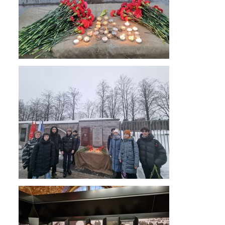
Обращение директора
Гостевая книга
Результаты самообследования
Финансово-хозяйственная деятельность
Реализация антикоррупционной
политики
Знак «За вклад в развитие лицея»
Учебный процесс
Начальная школа
Основная и старшая школа
Оценочные процедуры
Итоговая аттестация