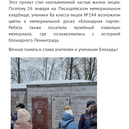
Этот проект стал неотъемлемой частью жизни лицея.
Поэтому 26 января на Пискарёвском мемориальном
Платные образовательные услуги
кладбище, ученики 8а класса лицея №144 возложили
Финансово-хозяйственная деятельность
цветы к мемориальной доске «Блокадная парта».
Ребята также посетили музейный павильон
Вакантные места для приема (перевода)
мемориала, где познакомились с историей
обучающихся
блокадного Ленинграда.
Стипендия и меры поддержки
Вечная память и слава учителям и ученикам блокады!
обучающихся
Международное сотрудничество
Организация питания в лицее
О лицее
Визитная карточка
Учительская
Контакты и местонахождение