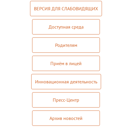
Документы
ВЕРСИЯ ДЛЯ СЛАБОВИДЯЩИХ
Дополнительные образовательные
программы
Доступная среда
Педагоги ОДОД
Театральная студия
Родителям
ЮИД
Хор "Жаворонок"
Приём в лицей
Школьный спортивный клуб
Инновационная деятельность
Передвижная выставка "Мы помним!"
Медиацентр
Пресс-Центр
ПФДО
Архив новостей
Новости
Противодействие коррупции