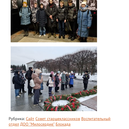
ЕГЭ
ОГЭ
Воспитательная работа
Патриотическое воспитание
Воспитательный отдел
Служба сопровождения
Спортивная жизнь
Органы ГОУО
Безопасность
Социальные партнеры
ОДОД
Рубрика:
Сайт
Совет старшеклассников
Воспитательный
отдел
ДОО "Милосердие"
Блокада