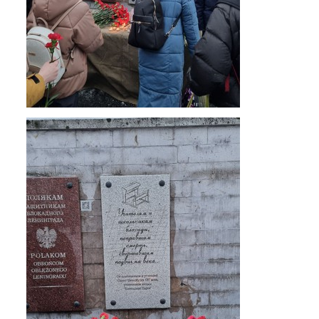
Экскурсии по лицею
Материально-техническая база
Платные образовательные услуги
История лицея
Документы
Антимонопольный комплаенс
Уставные документы
Локальные акты
Предписания органов надзора
Страница директора
Предписания органов надзора
Охрана труда