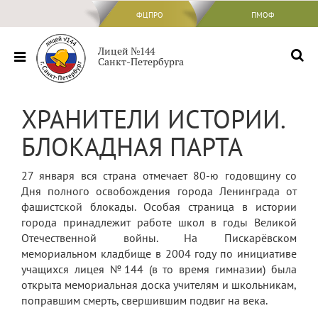
ФЦПРО
ФЦПРО
ПМОФ
Сведения об ОО
Лицей №144
Санкт-Петербурга
Основные сведения
Структура и органы управления
ХРАНИТЕЛИ ИСТОРИИ.
образовательной организацией
БЛОКАДНАЯ ПАРТА
Документы
Образование
27 января вся страна отмечает 80-ю годовщину со
Дня полного освобождения города Ленинграда от
Образовательные стандарты и
требования
фашистской блокады. Особая страница в истории
города принадлежит работе школ в годы Великой
Руководство
Отечественной войны. На Пискарёвском
мемориальном кладбище в 2004 году по инициативе
Педагогический состав
учащихся лицея №144 (в то время гимназии) была
открыта мемориальная доска учителям и школьникам,
Материально-техническое обеспечение
поправшим смерть, свершившим подвиг на века.
и оснащенность образовательного
процесса. Доступная среда