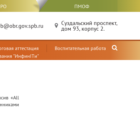
РО
ПМОФ
Суздальский проспект,
b@obr.gov.spb.ru
дом 93, корпус 2.
оговая аттестация
Воспитательная работа
вания "ИнфинITи"
сив «All
анниками