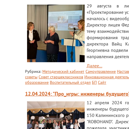
29 августа в ли
«Проектирование ус
началось с видеооб
Директор лицея Фед
тему взаимодействи
формирования трад
директора Вайц К
Георгиевна подвели
направления деятел
Далее...
Рубрика:
Методический кабинет
Самоуправление
Наста
советы
Совет старшеклассников
Инновационная деятель
образование
Воспитательный отдел
БП
Сайт
12.04.2024: "Про_игры: инженеры будущего
12 апреля 2024 го
инженеры будущего"
150 Калининского р
"ROBOHAND". Дирек
пожелала участник