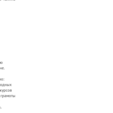
ью
не.
но:
годных
нкурсов
й грамоты
,