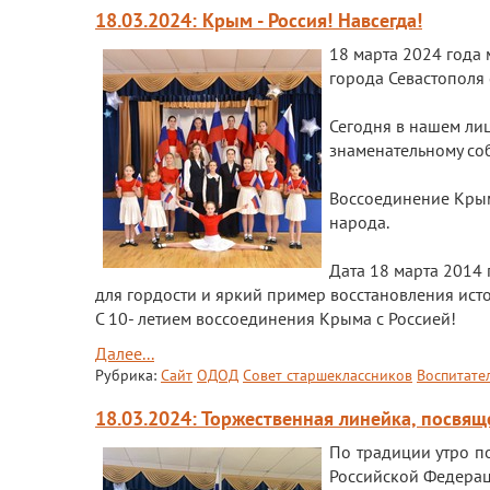
18.03.2024: Крым - Россия! Навсегда!
18 марта 2024 года
города Севастополя
Сегодня в нашем ли
знаменательному со
Воссоединение Крым
народа.
Дата 18 марта 2014 
для гордости и яркий пример восстановления ист
С 10- летием воссоединения Крыма с Россией!
Далее...
Рубрика:
Сайт
ОДОД
Совет старшеклассников
Воспитате
18.03.2024: Торжественная линейка, посвя
По традиции утро п
Российской Федерац