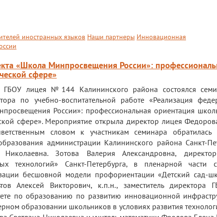
ителей иностранных языков
Наши партнеры
Инновационная
оссии
оекта «Школа Минпросвещения России»: профессиональ
ческой сфере»
е ГБОУ лицея №144 Калининского района состоялся семи
ктора по учебно-воспитательной работе «Реализация феде
нпросвещения России»: профессиональная ориентация школ
ской сфере». Мероприятие открыла директор лицея Федоров
иветственным словом к участникам семинара обратилась
 образования администрации Калининского района Санкт-Пе
 Николаевна. Зотова Валерия Александровна, директо
ых технологий» Санкт-Петербурга, в пленарной части с
изации бесшовной модели профориентации «Детский сад-шк
ьтов Алексей Викторович, к.п.н., заместитель директора
итете по образованию по развитию инновационной инфрастр
ерном образовании школьников в условиях развития технолог