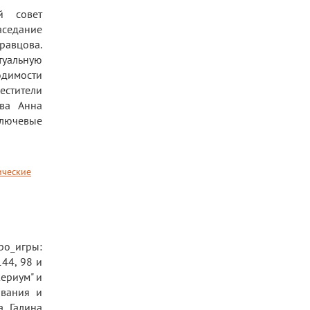
й совет
аседание
равцова.
туальную
одимости
естители
ва Анна
ключевые
ические
ро_игры:
44, 98 и
ериум" и
ования и
а Галина