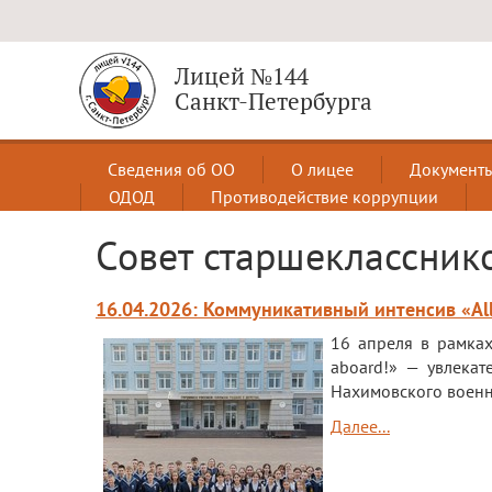
Лицей №144
Санкт-Петербурга
Сведения об ОО
О лицее
Документ
ОДОД
Противодействие коррупции
Совет старшеклассник
16.04.2026: Коммуникативный интенсив «All
16 апреля в рамках
aboard!» — увлекат
Нахимовского военн
Далее...