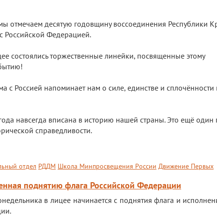
 мы отмечаем десятую годовщину воссоединения Республики К
 с Российской Федерацией.
цее состоялись торжественные линейки, посвященные этому
бытию!
а с Россией напоминает нам о силе, единстве и сплочённости
года навсегда вписана в историю нашей страны. Это ещё один
орической справедливости.
льный отдел
РДДМ
Школа Минпросвещения России
Движение Первых
щенная поднятию флага Российской Федерации
онедельника в лицее начинается с поднятия флага и исполнен
ии.