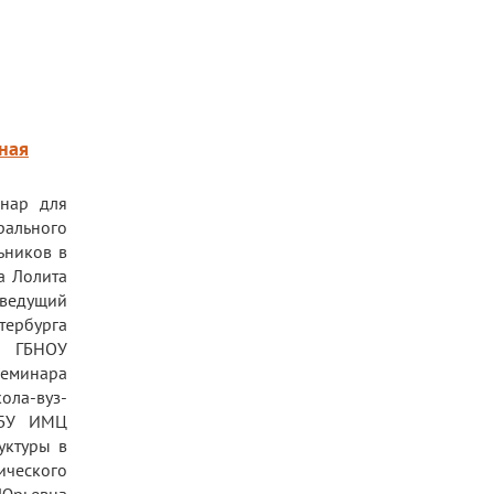
ная
нар для
рального
ьников в
а Лолита
 ведущий
тербурга
р ГБНОУ
еминара
ола-вуз-
 ГБУ ИМЦ
уктуры в
ического