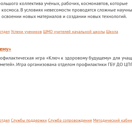
 большого коллектива учёных, рабочих, космонавтов, которые
 космоса. В условиях невесомости проводятся сложные научн
в освоении новых материалов и создании новых технологий.
отдел
Успехи учеников
ШМО учителей начальной школы
Школа
щему»
офилактическая игра «Ключ к здоровому будущему» для учащ
метей». Игра организована отделом профилактики ГБУ ДО Ц
отдел
Службы поддержки
Служба сопровождения
Методический кабин