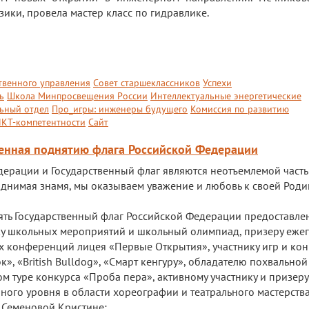
зики, провела мастер класс по гидравлике.
твенного управления
Совет старшеклассников
Успехи
ь
Школа Минпросвещения России
Интеллектуальные энергетические
ьный отдел
Про_игры: инженеры будущего
Комиссия по развитию
КТ-компетентности
Сайт
щенная поднятию флага Российской Федерации
дерации и Государственный флаг являются неотъемлемой част
однимая знамя, мы оказываем уважение и любовь к своей Роди
ять Государственный флаг Российской Федерации предоставле
ику школьных мероприятий и школьный олимпиад, призеру еже
х конференций лицея «Первые Открытия», участнику игр и ко
», «British Bulldog», «Смарт кенгуру», обладателю похвально
ном туре конкурса «Проба пера», активному участнику и призеру
ого уровня в области хореографии и театрального мастерства
 - Семеновой Кристине;