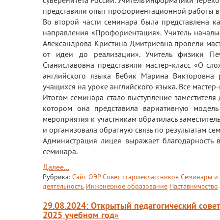
суверенитета России. Учитель информатики Терех
представили опыт профориентационной работы в л
Во второй части семинара была представлена ка
направления «Профориентация». Учитель началь
Александрова Кристина Дмитриевна провели мас
от идеи до реализации». Учитель физики Пе
Станиславовна представили мастер-класс «О сло
английского языка Бебик Марина Викторовна
учащихся на уроке английского языка. Все мастер
Итогом семинара стало выступление заместителя
котором она представила вариативную модель
мероприятия к участникам обратилась заместите
и организовала обратную связь по результатам се
Администрация лицея выражает благодарность 
семинара.
Далее...
Рубрика:
Сайт
ОЭР
Совет старшеклассников
Семинары и
деятельность
Инженерное образование
Наставничество
29.08.2024: Открытый педагогический сове
2025 учебном год»