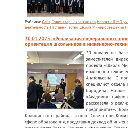
Рубрика:
Сайт
Совет старшеклассников
Новости ШМО уч
деятельность
Наставничество
Школа Минпросвещения Р
30.01.2025: «Реализация федерального пр
ориентация школьников в инженерно-техни
30 января на баз
заместителей дире
проекта «Школа Ми
инженерно-техниче
Анатольевна. С пр
специалист отдела
Бородина Наталья
«Академия цифров
рассказала о реал
предприятие». Вол
Калининского района, эксперт Совета при Ком
сфере образования, представил доклад об инжен