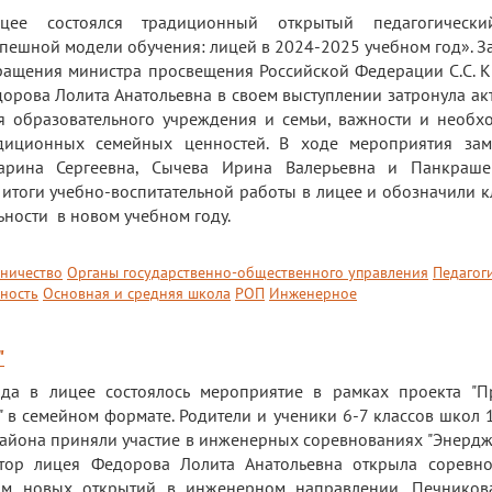
цее состоялся традиционный открытый педагогически
пешной модели обучения: лицей в 2024-2025 учебном год». З
ращения министра просвещения Российской Федерации С.С. К
орова Лолита Анатольевна в своем выступлении затронула ак
я образовательного учреждения и семьи, важности и необх
иционных семейных ценностей. В ходе мероприятия зам
арина Сергеевна, Сычева Ирина Валерьевна и Панкраше
 итоги учебно-воспитательной работы в лицее и обозначили 
ьности в новом учебном году.
вничество
Органы государственно-общественного управления
Педагог
ность
Основная и средняя школа
РОП
Инженерное
"
да в лицее состоялось мероприятие в рамках проекта "П
 в семейном формате. Родители и ученики 6-7 классов школ 1
айона приняли участие в инженерных соревнованиях "Энердж
тор лицея Федорова Лолита Анатольевна открыла соревн
ам новых открытий в инженерном направлении. Печников