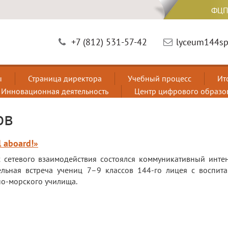
ФЦП
+7 (812) 531-57-42
lyceum144sp
ы
Страница директора
Учебный процесс
Ит
Инновационная деятельность
Центр цифрового образо
ов
 aboard!»
 сетевого взаимодействия состоялся коммуникативный интен
ельная встреча учениц 7–9 классов 144‑го лицея с воспит
о‑морского училища.