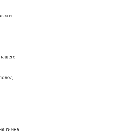
рым и
 нашего
 повод
ия гимна