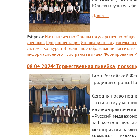
Юрьевна, учитель фи
Далее...
Рубрика:
Наставничество
Органы государственно-общес
учеников
Профориентация
Инновационная деятельност
системы
Конкурсы
Инженерное образование
Воспитател
информационного пространства лицея
Формирование И
08.04.2024: Торжественная линейка, посвя
Гимн Российской Фе
традиций страны. П
Сегодня право подн
- активному участн
научно-практически
«Русский медвежонок
за II место в школь
мероприятий различн
ученице 5"Г" класса