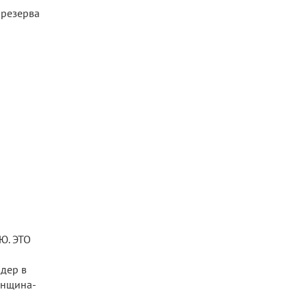
 резерва
Ю. ЭТО
идер в
енщина-