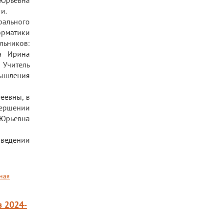
 Юрьевна
и.
рального
орматики
льников:
а Ирина
 Учитель
мышления
еевны, в
вершении
 Юрьевна
оведении
ная
в 2024-