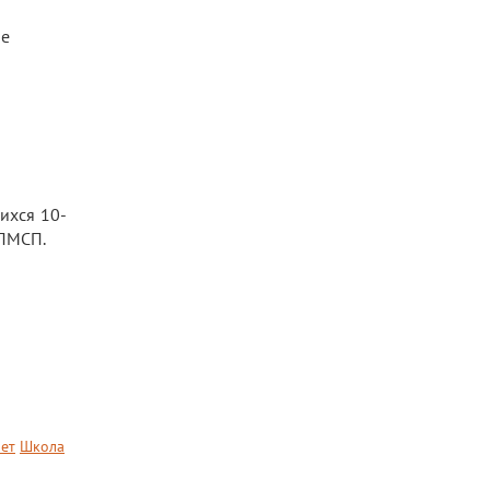
ые
ихся 10-
ППМСП.
ет
Школа