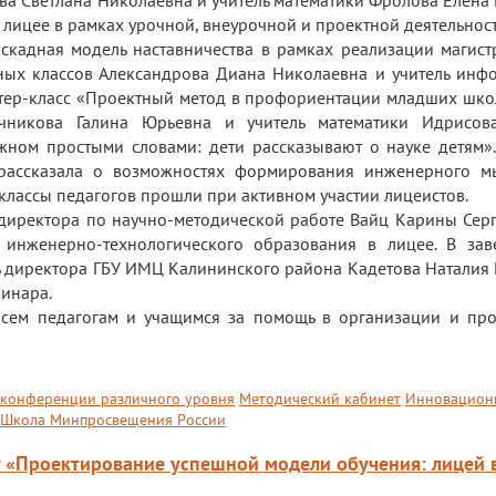
ова Светлана Николаевна и учитель математики Фролова Елена
ицее в рамках урочной, внеурочной и проектной деятельност
скадная модель наставничества в рамках реализации магист
ных классов Александрова Диана Николаевна и учитель инф
тер-класс «Проектный метод в профориентации младших шко
чникова Галина Юрьевна и учитель математики Идрисов
жном простыми словами: дети рассказывают о науке детям».
 рассказала о возможностях формирования инженерного 
-классы педагогов прошли при активном участии лицеистов.
 директора по научно-методической работе Вайц Карины Серг
 инженерно-технологического образования в лицее. В за
ль директора ГБУ ИМЦ Калининского района Кадетова Наталия
минара.
всем педагогам и учащимся за помощь в организации и пр
 конференции различного уровня
Методический кабинет
Инновацион
Школа Минпросвещения России
т «Проектирование успешной модели обучения: лицей 