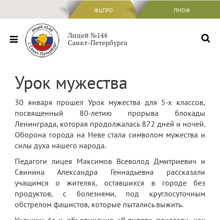
ФЦПРО
ФЦПРО
ПМОФ
Сведения об ОО
Лицей №144
Санкт-Петербурга
Основные сведения
Структура и органы управления
Урок мужества
образовательной организацией
Документы
30 января прошел Урок мужества для 5-х классов,
посвященный 80-летию прорыва блокады
Образование
Ленинграда, которая продолжалась 872 дней и ночей.
Образовательные стандарты и
Оборона города на Неве стала символом мужества и
требования
силы духа нашего народа.
Педагоги лицея Максимов Всеволод Дмитриевич и
Руководство
Свинина Александра Геннадьевна рассказали
Педагогический состав
учащимся о жителях, оставшихся в городе без
продуктов, с болезнями, под круглосуточным
Материально-техническое обеспечение
обстрелом фашистов, которые пытались выжить.
и оснащенность образовательного
процесса. Доступная среда