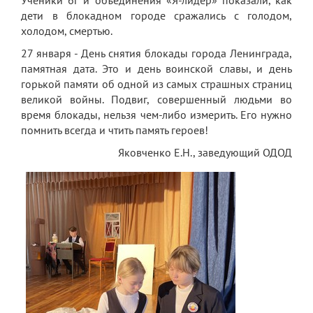
Ученики 6г и объединения «Я-лидер» показали, как
дети в блокадном городе сражались с голодом,
Платные образовательные услуги
холодом, смертью.
Финансово-хозяйственная деятельность
27 января - День снятия блокады города Ленинграда,
памятная дата. Это и день воинской славы, и день
Вакантные места для приема (перевода)
горькой памяти об одной из самых страшных страниц
обучающихся
великой войны. Подвиг, совершенный людьми во
время блокады, нельзя чем-либо измерить. Его нужно
Стипендия и меры поддержки
помнить всегда и чтить память героев!
обучающихся
Яковченко Е.Н., заведующий ОДОД
Международное сотрудничество
Организация питания в лицее
О лицее
Визитная карточка
Учительская
Контакты и местонахождение