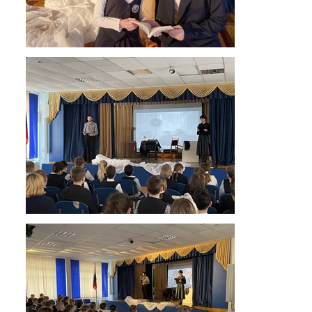
Экскурсии по лицею
Материально-техническая база
Платные образовательные услуги
История лицея
Документы
Антимонопольный комплаенс
Уставные документы
Локальные акты
Предписания органов надзора
Страница директора
Предписания органов надзора
Охрана труда