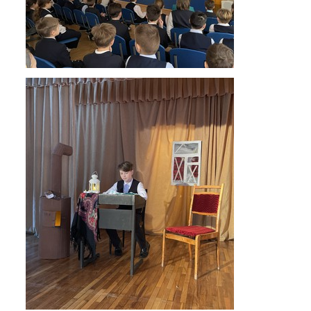
Обращение директора
Гостевая книга
Результаты самообследования
Финансово-хозяйственная деятельность
Реализация антикоррупционной
политики
Знак «За вклад в развитие лицея»
Учебный процесс
Начальная школа
Основная и старшая школа
Оценочные процедуры
Итоговая аттестация