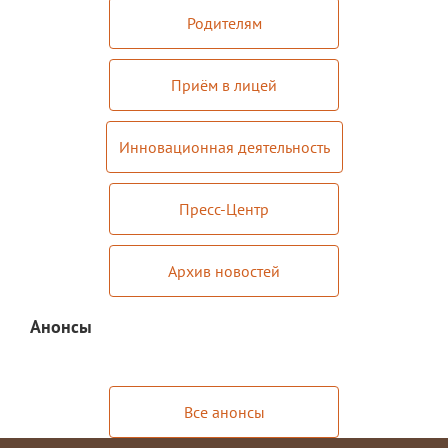
Документы
Родителям
Дополнительные образовательные
программы
Приём в лицей
Педагоги ОДОД
Театральная студия
Инновационная деятельность
ЮИД
Пресс-Центр
Хор "Жаворонок"
Школьный спортивный клуб
Архив новостей
Передвижная выставка "Мы помним!"
Анонсы
Медиацентр
ПФДО
Новости
Все анонсы
Противодействие коррупции