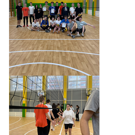
ЕГЭ
ОГЭ
Воспитательная работа
Патриотическое воспитание
Воспитательный отдел
Служба сопровождения
Спортивная жизнь
Органы ГОУО
Безопасность
Социальные партнеры
ОДОД