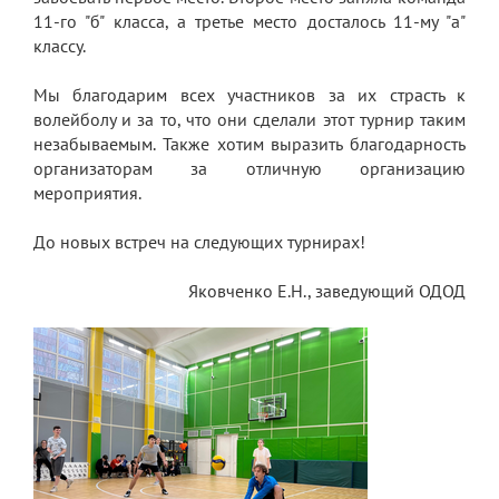
11-го "б" класса, а третье место досталось 11-му "а"
Платные образовательные услуги
классу.
Финансово-хозяйственная деятельность
Мы благодарим всех участников за их страсть к
волейболу и за то, что они сделали этот турнир таким
Вакантные места для приема (перевода)
незабываемым. Также хотим выразить благодарность
обучающихся
организаторам за отличную организацию
Стипендия и меры поддержки
мероприятия.
обучающихся
До новых встреч на следующих турнирах!
Международное сотрудничество
Яковченко Е.Н., заведующий ОДОД
Организация питания в лицее
О лицее
Визитная карточка
Учительская
Контакты и местонахождение