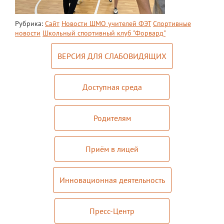
Документы
Дополнительные образовательные
Рубрика:
Сайт
Новости ШМО учителей ФЭТ
Спортивные
программы
новости
Школьный спортивный клуб "Форвард"
Педагоги ОДОД
ВЕРСИЯ ДЛЯ СЛАБОВИДЯЩИХ
Театральная студия
Доступная среда
ЮИД
Хор "Жаворонок"
Родителям
Школьный спортивный клуб
Передвижная выставка "Мы помним!"
Приём в лицей
Медиацентр
Инновационная деятельность
ПФДО
Новости
Пресс-Центр
Противодействие коррупции