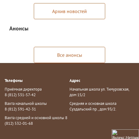
Мероприятия "Антикоррупция"
Архив новостей
Комиссия по противодействию
Анонсы
коррупции
Обратная связь для сообщений о
фактах коррупции
Все анонсы
Инновационная деятельность
Центр цифрового образования
"ИнфинITи"
Телефоны
Адрес
Приёмная директора
Начальная школа ул. Тимуровская,
О Центре
8 (812) 531-57-42
дом 15/2
Новости
Вахта начальной школы
Средняя и основная школа
8 (812) 591-42-31
Суздальский пр., дом 93/2.
Направления и программы
Вахта средней и основной школы 8
(812) 532-01-68
Документы
Педагоги