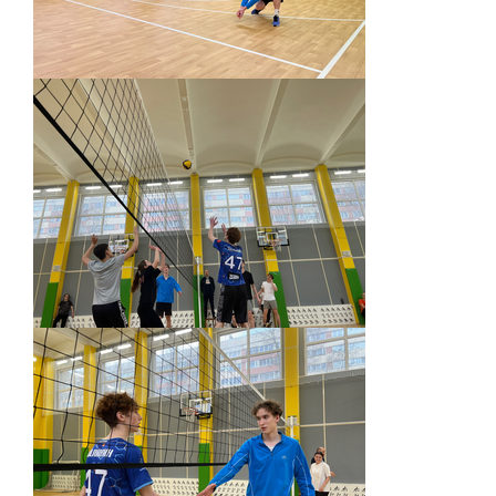
Экскурсии по лицею
Материально-техническая база
Платные образовательные услуги
История лицея
Документы
Антимонопольный комплаенс
Уставные документы
Локальные акты
Предписания органов надзора
Страница директора
Предписания органов надзора
Охрана труда