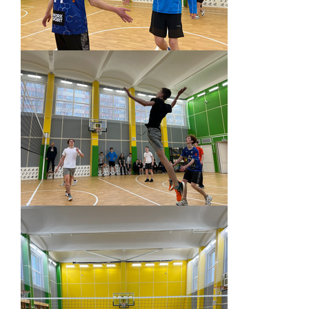
Обращение директора
Гостевая книга
Результаты самообследования
Финансово-хозяйственная деятельность
Реализация антикоррупционной
политики
Знак «За вклад в развитие лицея»
Учебный процесс
Начальная школа
Основная и старшая школа
Оценочные процедуры
Итоговая аттестация