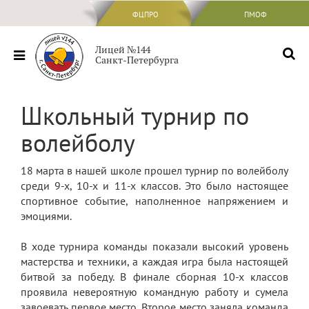
ФЦПРО
ФЦПРО
ПМОФ
Сведения об ОО
Лицей №144
Санкт-Петербурга
Основные сведения
Структура и органы управления
Школьный турнир по
образовательной организацией
волейболу
Документы
Образование
18 марта в нашей школе прошел турнир по волейболу
среди 9-х, 10-х и 11-х классов. Это было настоящее
Образовательные стандарты и
требования
спортивное событие, наполненное напряжением и
эмоциями.
Руководство
В ходе турнира команды показали высокий уровень
Педагогический состав
мастерства и техники, а каждая игра была настоящей
битвой за победу. В финале сборная 10-х классов
Материально-техническое обеспечение
проявила невероятную командную работу и сумела
и оснащенность образовательного
процесса. Доступная среда
завоевать первое место. Второе место заняла команда