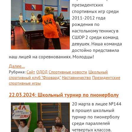
президентских
спортивных игр среди
2011-2012 года
рождения по
настольному теннису в
СШОР 2 среди команд
девушек. Наша команда
достойно представила
наш лицей на соревнованиях. Молодцы!
Далее...
Рубрика:
Сайт
ОДОД
Спортивные новости
Школьный
спортивный клуб "Форвард"
Наставничество
Президентские
спортивные игры
22.03.2024: Школьный турнир по пионерболу
20 марта в лицее №144
в прошел школьный
турнир по пионерболу
среди параллелей
четвертых классов.