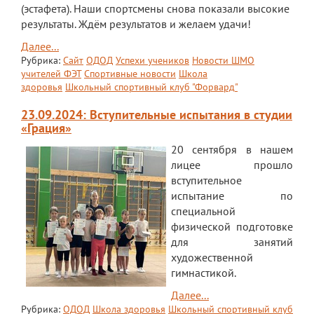
(эстафета). Наши спортсмены снова показали высокие
результаты. Ждём результатов и желаем удачи!
Далее...
Рубрика:
Сайт
ОДОД
Успехи учеников
Новости ШМО
учителей ФЭТ
Спортивные новости
Школа
здоровья
Школьный спортивный клуб "Форвард"
23.09.2024: Вступительные испытания в студии
«Грация»
20 сентября в нашем
лицее прошло
вступительное
испытание по
специальной
физической подготовке
для занятий
художественной
гимнастикой.
Далее...
Рубрика:
ОДОД
Школа здоровья
Школьный спортивный клуб