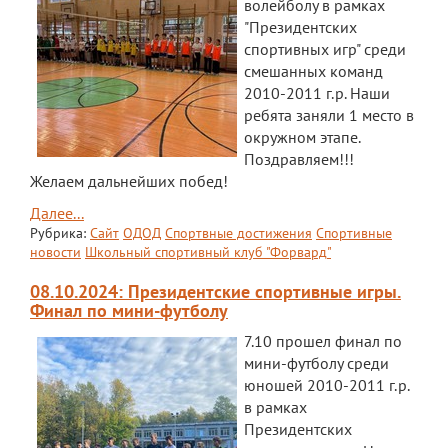
волейболу в рамках
"Президентских
спортивных игр" среди
смешанных команд
2010-2011 г.р. Наши
ребята заняли 1 место в
окружном этапе.
Поздравляем!!!
Желаем дальнейших побед!
Далее...
Рубрика:
Сайт
ОДОД
Спортвные достижения
Спортивные
новости
Школьный спортивный клуб "Форвард"
08.10.2024: Президентские спортивные игры.
Финал по мини-футболу
7.10 прошел финал по
мини-футболу среди
юношей 2010-2011 г.р.
в рамках
Президентских