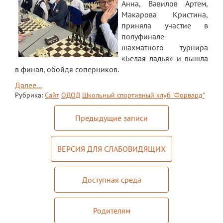
Анна, Вавилов Артем,
Макарова Кристина,
приняла участие в
полуфинале
шахматного турнира
«Белая ладья» и вышла
в финал, обойдя соперников.
Далее...
Рубрика:
Сайт
ОДОД
Школьный спортивный клуб "Форвард"
Предыдущие записи
ВЕРСИЯ ДЛЯ СЛАБОВИДЯЩИХ
Доступная среда
Родителям