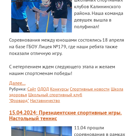
клубов Калининского
района. Наша команда
девушек вышла в
полуфинал!
Соревнования между юношами состоялись 18 апреля
на базе ГБОУ Лицея №179, где наши ребята также
показали отличную игру.
С нетерпением ждем следующего этапа и желаем
нашим спортсменам победы!
Далее...
Рубрика:
Сайт
ОДОД
Конкурсы
Спортивные новости
Школа
здоровья
Школьный спортивный клуб
"Форвард"
Наставничество
15.04.2024: Президентские спортивные игры.
Настольный теннис
11.04 прошли
соревнования в рамках