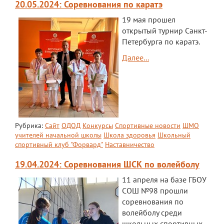
20.05.2024: Соревнования по каратэ
19 мая прошел
открытый турнир Санкт-
Петербурга по каратэ.
Далее...
Рубрика:
Сайт
ОДОД
Конкурсы
Спортивные новости
ШМО
учителей начальной школы
Школа здоровья
Школьный
спортивный клуб "Форвард"
Наставничество
19.04.2024: Соревнования ШСК по волейболу
11 апреля на базе ГБОУ
СОШ №98 прошли
соревнования по
волейболу среди
школьных спортивных