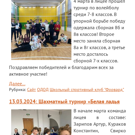
4 марта в лицее прошел
турнир по волейболу
среди 7-8 классов. В
упорной борьбе победу
одержала сборная 8б и
8в классов! Второе
место заняла сборная
8а и 8г классов, а третье
место досталось
сборной 7-х классов.
Поздравляем победителей и благодарим всех за
активное участие!
Далее...
Рубрика:
Сайт
ОДОД
Школьный спортивный клуб "Форвард"
13.03.2024: Шахматный турнир «Белая ладья
В начале марта команда
лицея в составе:
Зарипов Артур, Кураков
Константин, Свирко