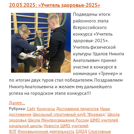
Экскурсии по лицею
20.03.2025: «Учитель здоровья-2025»
Подведены итоги
Материально-техническая база
районного этапа
Платные образовательные услуги
Всероссийского
конкурса «Учитель
История лицея
здоровья-2025».
Учитель физической
Документы
культуры Удалов Никита
Анатольевич принял
Антимонопольный комплаенс
участие в конкурсе в
Уставные документы
номинации «Тренер» и
по итогам двух туров стал победителем. Поздравляем
Локальные акты
Никиту Анатольевича и желаем ему дальнейшего
успеха на городском этапе конкурса!!!
Предписания органов надзора
Далее...
Страница директора
Рубрика:
Сайт
Конкурсы
Достижения педагогов
Наши
достижения
Школьный спортивный клуб "Форвард"
Школа
Предписания органов надзора
здоровья
Школа Минпросвещения России
ШМО учителей
начальной школы
Новости ШМО учителей
Охрана труда
ФЭТ
Инновационная деятельность
ОДОД
Спортивные