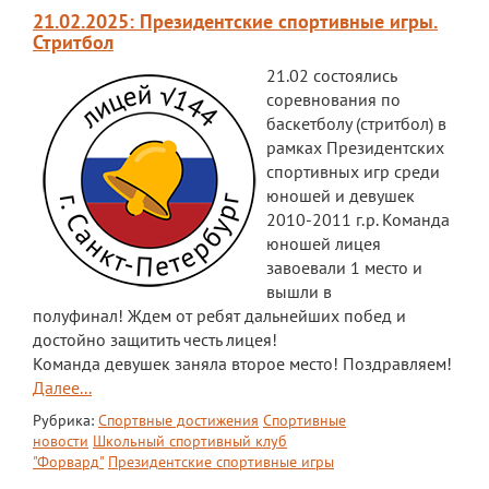
21.02.2025: Президентские спортивные игры.
ЕГЭ
Стритбол
ОГЭ
21.02 состоялись
соревнования по
Воспитательная работа
баскетболу (стритбол) в
рамках Президентских
Патриотическое воспитание
спортивных игр среди
юношей и девушек
Воспитательный отдел
2010-2011 г.р. Команда
Служба сопровождения
юношей лицея
завоевали 1 место и
Спортивная жизнь
вышли в
полуфинал! Ждем от ребят дальнейших побед и
Органы ГОУО
достойно защитить честь лицея!
Безопасность
Команда девушек заняла второе место! Поздравляем!
Далее...
Социальные партнеры
Рубрика:
Спортвные достижения
Спортивные
новости
Школьный спортивный клуб
ОДОД
"Форвард"
Президентские спортивные игры