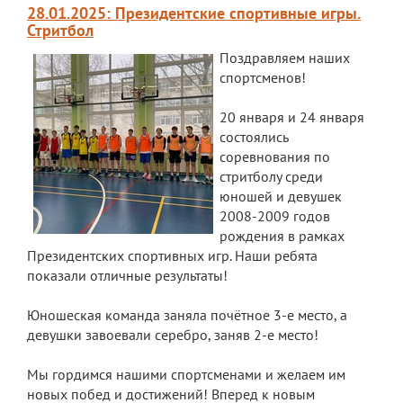
Документы
28.01.2025: Президентские спортивные игры.
Стритбол
Дополнительные образовательные
программы
Поздравляем наших
спортсменов!
Педагоги ОДОД
20 января и 24 января
Театральная студия
состоялись
соревнования по
ЮИД
стритболу среди
Хор "Жаворонок"
юношей и девушек
2008-2009 годов
Школьный спортивный клуб
рождения в рамках
Президентских спортивных игр. Наши ребята
Передвижная выставка "Мы помним!"
показали отличные результаты!
Медиацентр
Юношеская команда заняла почётное 3-е место, а
ПФДО
девушки завоевали серебро, заняв 2-е место!
Новости
Мы гордимся нашими спортсменами и желаем им
новых побед и достижений! Вперед к новым
Противодействие коррупции