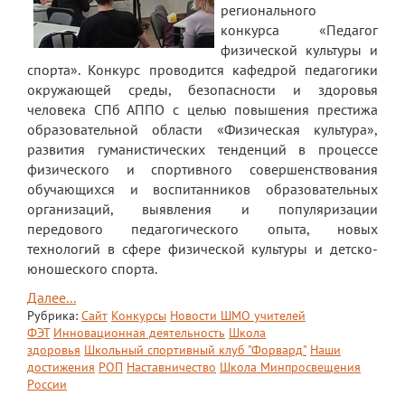
регионального
конкурса «Педагог
Платные образовательные услуги
физической культуры и
Финансово-хозяйственная деятельность
спорта». Конкурс проводится кафедрой педагогики
окружающей среды, безопасности и здоровья
Вакантные места для приема (перевода)
человека СПб АППО с целью повышения престижа
обучающихся
образовательной области «Физическая культура»,
развития гуманистических тенденций в процессе
Стипендия и меры поддержки
физического и спортивного совершенствования
обучающихся
обучающихся и воспитанников образовательных
Международное сотрудничество
организаций, выявления и популяризации
передового педагогического опыта, новых
Организация питания в лицее
технологий в сфере физической культуры и детско-
юношеского спорта.
О лицее
Далее...
Визитная карточка
Рубрика:
Сайт
Конкурсы
Новости ШМО учителей
ФЭТ
Инновационная деятельность
Школа
Учительская
здоровья
Школьный спортивный клуб "Форвард"
Наши
достижения
РОП
Наставничество
Школа Минпросвещения
Контакты и местонахождение
России