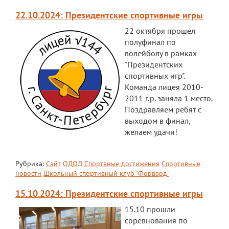
22.10.2024: Президентские спортивные игры
Расписание
22 октября прошел
Мероприятия
полуфинал по
волейболу в рамках
Контакты
"Президентских
спортивных игр".
Команда лицея 2010-
2011 г.р. заняла 1 место.
Поздравляем ребят с
выходом в финал,
желаем удачи!
Рубрика:
Сайт
ОДОД
Спортвные достижения
Спортивные
новости
Школьный спортивный клуб "Форвард"
15.10.2024: Президентские спортивные игры
15.10 прошли
соревнования по