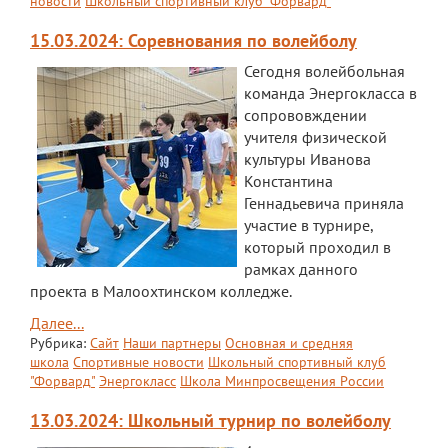
новости
Школьный спортивный клуб "Форвард"
15.03.2024: Соревнования по волейболу
Сегодня волейбольная
команда Энергокласса в
сопрововждении
учителя физической
культуры Иванова
Константина
Геннадьевича приняла
участие в турнире,
который проходил в
рамках данного
проекта в Малоохтинском колледже.
Далее...
Рубрика:
Сайт
Наши партнеры
Основная и средняя
школа
Спортивные новости
Школьный спортивный клуб
"Форвард"
Энергокласс
Школа Минпросвещения России
13.03.2024: Школьный турнир по волейболу