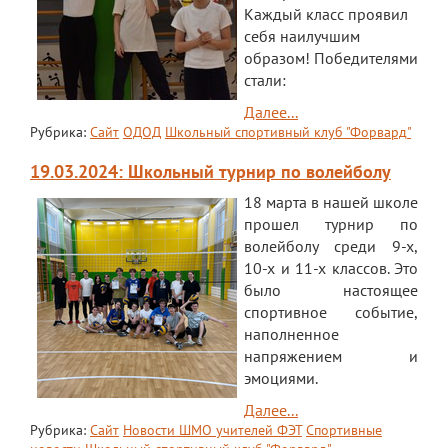
Каждый класс проявил
себя наилучшим
образом! Победителями
стали:
Далее...
Рубрика:
Сайт
ОДОД
Школьный спортивный клуб "Форвард"
19.03.2024: Школьный турнир по волейболу
18 марта в нашей школе
прошел турнир по
волейболу среди 9-х,
10-х и 11-х классов. Это
было настоящее
спортивное событие,
наполненное
напряжением и
эмоциями.
Далее...
Рубрика:
Сайт
Новости ШМО учителей ФЭТ
Спортивные