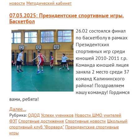
новости
Методический кабинет
Обращение директора
07.03.2025: Президентские спортивные игры.
Гостевая книга
Баскетбол
26.02 состоялся финал
Результаты самообследования
по баскетболу в рамках
Финансово-хозяйственная деятельность
Президентских
спортивных игр среди
Реализация антикоррупционной
юношей 2010-2011 г.р.
политики
Команда юношей лицея
заняла 2 место среди 37
Знак «За вклад в развитие лицея»
команд Калининского
района! Поздравляем
Учебный процесс
нашу команду! Гордимся
Начальная школа
вами, ребята!
Далее...
Основная и старшая школа
Рубрика:
ОДОД
Успехи учеников
Новости ШМО учителей
ФЭТ
Спортвные достижения
Спортивные новости
Школьный
Оценочные процедуры
спортивный клуб "Форвард"
Президентские спортивные
игры
Итоговая аттестация