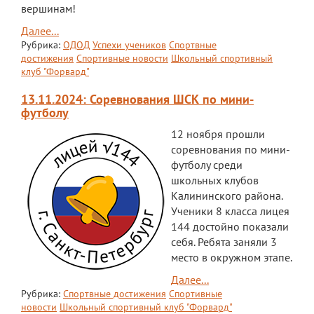
вершинам!
Мероприятия "Антикоррупция"
Далее...
Рубрика:
ОДОД
Успехи учеников
Спортвные
Комиссия по противодействию
достижения
Спортивные новости
Школьный спортивный
коррупции
клуб "Форвард"
Обратная связь для сообщений о
13.11.2024: Соревнования ШСК по мини-
фактах коррупции
футболу
Инновационная деятельность
12 ноября прошли
соревнования по мини-
Центр цифрового образования
футболу среди
"ИнфинITи"
школьных клубов
Калининского района.
О Центре
Ученики 8 класса лицея
144 достойно показали
Новости
себя. Ребята заняли 3
место в окружном этапе.
Направления и программы
Далее...
Документы
Рубрика:
Спортвные достижения
Спортивные
новости
Школьный спортивный клуб "Форвард"
Педагоги