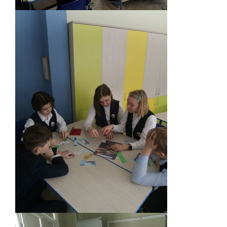
ЕГЭ
ОГЭ
Воспитательная работа
Патриотическое воспитание
Воспитательный отдел
Служба сопровождения
Спортивная жизнь
Органы ГОУО
Безопасность
Социальные партнеры
ОДОД