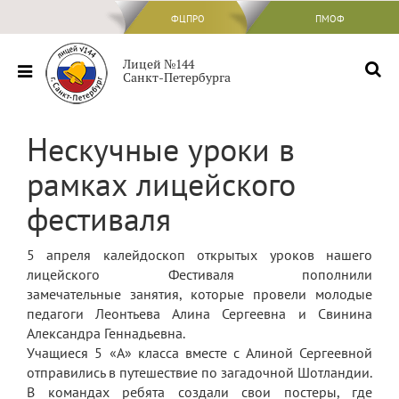
ФЦПРО
ФЦПРО
ПМОФ
Сведения об ОО
Лицей №144
Санкт-Петербурга
Основные сведения
Структура и органы управления
Нескучные уроки в
образовательной организацией
рамках лицейского
Документы
фестиваля
Образование
Образовательные стандарты и
5 апреля калейдоскоп открытых уроков нашего
требования
лицейского Фестиваля пополнили
Руководство
замечательные занятия, которые провели молодые
педагоги Леонтьева Алина Сергеевна и Свинина
Педагогический состав
Александра Геннадьевна.
Учащиеся 5 «А» класса вместе с Алиной Сергеевной
Материально-техническое обеспечение
отправились в путешествие по загадочной Шотландии.
и оснащенность образовательного
В командах ребята создали свои постеры, где
процесса. Доступная среда