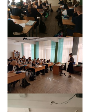
Мероприятия "Антикоррупция"
Комиссия по противодействию
коррупции
Обратная связь для сообщений о
фактах коррупции
Инновационная деятельность
Центр цифрового образования
"ИнфинITи"
О Центре
Новости
Направления и программы
Документы
Педагоги