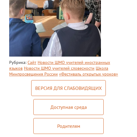
Рубрика:
Сайт
Новости ШМО учителей иностранных
языков
Новости ШМО учителей словесности
Школа
Минпросвещения России
«Фестиваль открытых уроков»
ВЕРСИЯ ДЛЯ СЛАБОВИДЯЩИХ
Доступная среда
Родителям