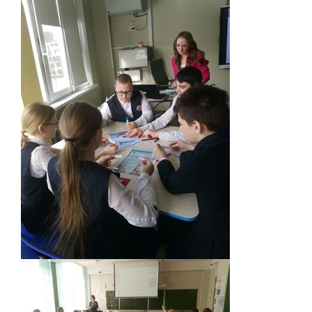
Документы
Дополнительные образовательные
программы
Педагоги ОДОД
Театральная студия
ЮИД
Хор "Жаворонок"
Школьный спортивный клуб
Передвижная выставка "Мы помним!"
Медиацентр
ПФДО
Новости
Противодействие коррупции