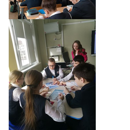
Экскурсии по лицею
Материально-техническая база
Платные образовательные услуги
История лицея
Документы
Антимонопольный комплаенс
Уставные документы
Локальные акты
Предписания органов надзора
Страница директора
Предписания органов надзора
Охрана труда