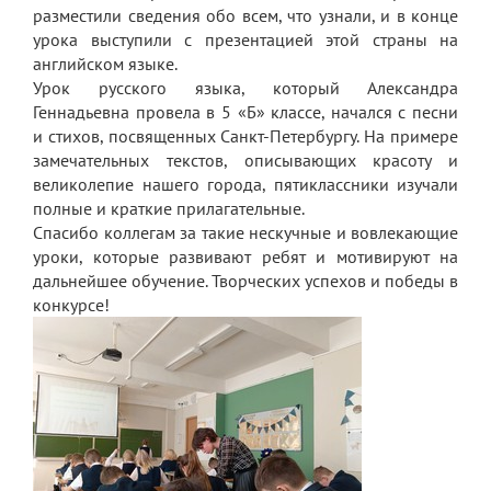
разместили сведения обо всем, что узнали, и в конце
Платные образовательные услуги
урока выступили с презентацией этой страны на
английском языке.
Финансово-хозяйственная деятельность
Урок русского языка, который Александра
Геннадьевна провела в 5 «Б» классе, начался с песни
Вакантные места для приема (перевода)
и стихов, посвященных Санкт-Петербургу. На примере
обучающихся
замечательных текстов, описывающих красоту и
великолепие нашего города, пятиклассники изучали
Стипендия и меры поддержки
обучающихся
полные и краткие прилагательные.
Спасибо коллегам за такие нескучные и вовлекающие
Международное сотрудничество
уроки, которые развивают ребят и мотивируют на
дальнейшее обучение. Творческих успехов и победы в
Организация питания в лицее
конкурсе!
О лицее
Визитная карточка
Учительская
Контакты и местонахождение