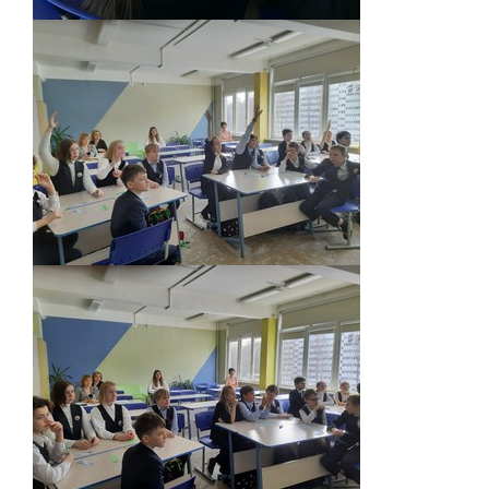
Обращение директора
Гостевая книга
Результаты самообследования
Финансово-хозяйственная деятельность
Реализация антикоррупционной
политики
Знак «За вклад в развитие лицея»
Учебный процесс
Начальная школа
Основная и старшая школа
Оценочные процедуры
Итоговая аттестация