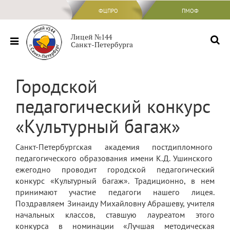
ФЦПРО
ФЦПРО
ПМОФ
Сведения об ОО
Лицей №144
Санкт-Петербурга
Основные сведения
Структура и органы управления
Городской
образовательной организацией
педагогический конкурс
Документы
«Культурный багаж»
Образование
Образовательные стандарты и
Санкт-Петербургская академия постдипломного
требования
педагогического образования имени К.Д. Ушинского
Руководство
ежегодно проводит городской педагогический
конкурс «Культурный багаж». Традиционно, в нем
Педагогический состав
принимают участие педагоги нашего лицея.
Поздравляем Зинаиду Михайловну Абрашеву, учителя
Материально-техническое обеспечение
начальных классов, ставшую лауреатом этого
и оснащенность образовательного
конкурса в номинации «Лучшая методическая
процесса. Доступная среда