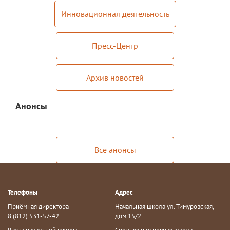
Обращение директора
Инновационная деятельность
Гостевая книга
Пресс-Центр
Результаты самообследования
Финансово-хозяйственная деятельность
Архив новостей
Реализация антикоррупционной
политики
Анонсы
Знак «За вклад в развитие лицея»
Учебный процесс
Все анонсы
Начальная школа
Основная и старшая школа
Телефоны
Адрес
Оценочные процедуры
Приёмная директора
Начальная школа ул. Тимуровская,
8 (812) 531-57-42
дом 15/2
Итоговая аттестация