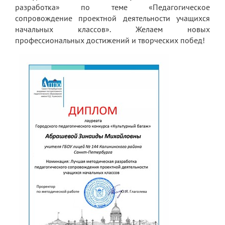
разработка» по теме «Педагогическое
Платные образовательные услуги
сопровождение проектной деятельности учащихся
начальных классов». Желаем новых
Финансово-хозяйственная деятельность
профессиональных достижений и творческих побед!
Вакантные места для приема (перевода)
обучающихся
Стипендия и меры поддержки
обучающихся
Международное сотрудничество
Организация питания в лицее
О лицее
Визитная карточка
Учительская
Контакты и местонахождение