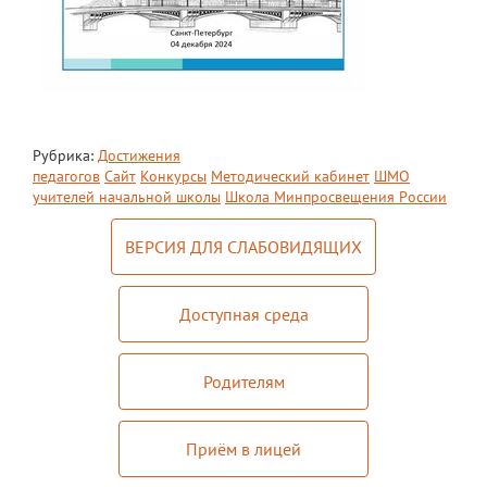
Экскурсии по лицею
Материально-техническая база
Платные образовательные услуги
История лицея
Рубрика:
Достижения
педагогов
Сайт
Конкурсы
Методический кабинет
ШМО
Документы
учителей начальной школы
Школа Минпросвещения России
Антимонопольный комплаенс
ВЕРСИЯ ДЛЯ СЛАБОВИДЯЩИХ
Уставные документы
Локальные акты
Доступная среда
Предписания органов надзора
Родителям
Страница директора
Предписания органов надзора
Приём в лицей
Охрана труда