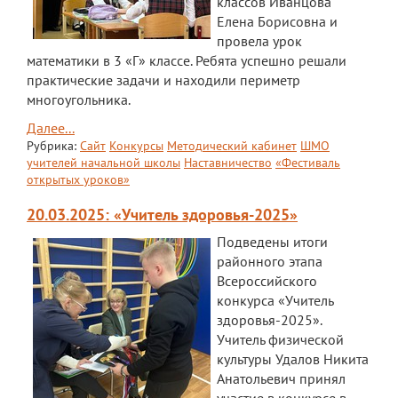
классов Иванцова
Елена Борисовна и
провела урок
математики в 3 «Г» классе. Ребята успешно решали
практические задачи и находили периметр
многоугольника.
Далее...
Рубрика:
Сайт
Конкурсы
Методический кабинет
ШМО
учителей начальной школы
Наставничество
«Фестиваль
открытых уроков»
20.03.2025: «Учитель здоровья-2025»
Подведены итоги
районного этапа
Всероссийского
конкурса «Учитель
здоровья-2025».
Учитель физической
культуры Удалов Никита
Анатольевич принял