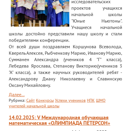
исследовательских
проектов учащихся
начальной школы
"Юные Ньютоны".
Учащиеся начальной
школы достойно представили нашу школу и стали
победителями конференции.
От всей души поздравляем Коршунова Всеволода,
Кверель Алексея, Рыбченкову Марию, Иванову Марию,
Сумманен Александра (учеников 4 "Г" класса),
Лебедева Ярослава, Степанову Викторию(учеников 3
"А" класса), а также научных руководителей ребят -
Александрову Диану Николаевну и Славинскую
Оксану Михайловну.
Далее...
Рубрика:
Сайт
Конкурсы
Успехи учеников
НПК
ШМО
учителей начальной школы
14.02.2025: V Международная обучающая
математическая «ОЛИМПИАДА ПЕТЕРСОН»