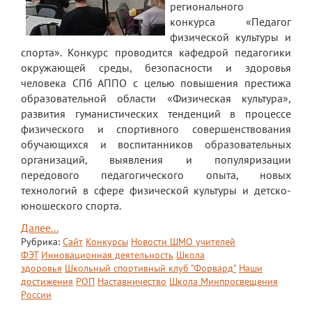
регионального
конкурса «Педагог
Мероприятия "Антикоррупция"
физической культуры и
Комиссия по противодействию
спорта». Конкурс проводится кафедрой педагогики
коррупции
окружающей среды, безопасности и здоровья
человека СПб АППО с целью повышения престижа
Обратная связь для сообщений о
образовательной области «Физическая культура»,
фактах коррупции
развития гуманистических тенденций в процессе
физического и спортивного совершенствования
Инновационная деятельность
обучающихся и воспитанников образовательных
организаций, выявления и популяризации
Центр цифрового образования
передового педагогического опыта, новых
"ИнфинITи"
технологий в сфере физической культуры и детско-
О Центре
юношеского спорта.
Далее...
Новости
Рубрика:
Сайт
Конкурсы
Новости ШМО учителей
ФЭТ
Инновационная деятельность
Школа
Направления и программы
здоровья
Школьный спортивный клуб "Форвард"
Наши
достижения
РОП
Наставничество
Школа Минпросвещения
Документы
России
Педагоги