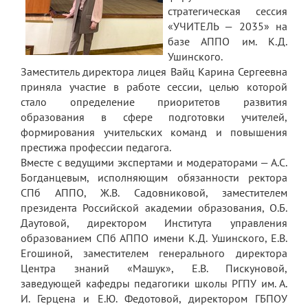
стратегическая сессия
«УЧИТЕЛЬ — 2035» на
базе АППО им. К.Д.
Ушинского.
Заместитель директора лицея Вайц Карина Сергеевна
приняла участие в работе сессии, целью которой
стало определение приоритетов развития
образования в сфере подготовки учителей,
формирования учительских команд и повышения
престижа профессии педагога.
Вместе с ведущими экспертами и модераторами — А.С.
Богданцевым, исполняющим обязанности ректора
СПб АППО, Ж.В. Садовниковой, заместителем
президента Российской академии образования, О.Б.
Даутовой, директором Института управления
образованием СПб АППО имени К.Д. Ушинского, Е.В.
Егошиной, заместителем генерального директора
Центра знаний «Машук», Е.В. Пискуновой,
заведующей кафедры педагогики школы РГПУ им. А.
И. Герцена и Е.Ю. Федотовой, директором ГБПОУ