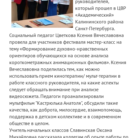
руководителей,
который прошел в ЦВР
«Академический»
Калининского района
Санкт-Петербурга.
Социальный педагог Цветкова Ксения Вячеславовна
провела для участников фестиваля мастер-класс на
тему «Формирование духовно-нравственных
ориентиров обучающихся на основе анализа
короткометражных анимационных фильмов». Ксения
Вячеславовна поделилась тем, как можно
использовать прием кинотерапии/ мульт-терапии в
работе классного руководителя, на какие аспекты
следует обращать внимание при анализе
видеосюжета. Педагоги проанализировали
мультфильм "Кастрюлька Анатоля", обсудили такие
качества, как доброта, милосердие, взаимопомощь,
поддержка в детском коллективе и в современном
обществе в целом.
Учитель начальных классов Славинская Оксана
Михайловна рассказала коллегам об опыте работы по