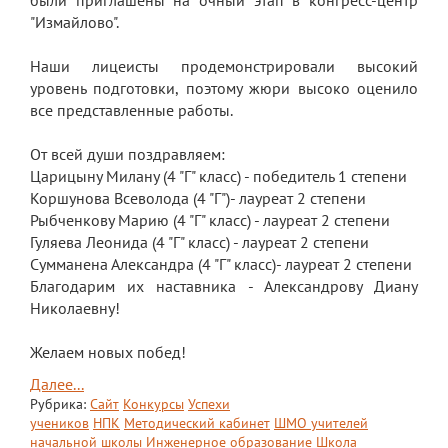
были приглашены на очный этап в конгресс-центр
"Измайлово".
Наши лицеисты продемонстрировали высокий
уровень подготовки, поэтому жюри высоко оценило
все представленные работы.
От всей души поздравляем:
Царицыну Милану (4 "Г" класс) - победитель 1 степени
Коршунова Всеволода (4 "Г")- лауреат 2 степени
Рыбченкову Марию (4 "Г" класс) - лауреат 2 степени
Гуляева Леонида (4 "Г" класс) - лауреат 2 степени
Сумманена Александра (4 "Г" класс)- лауреат 2 степени
Благодарим их наставника - Александрову Диану
Николаевну!
Желаем новых побед!
Далее...
Рубрика:
Сайт
Конкурсы
Успехи
учеников
НПК
Методический кабинет
ШМО учителей
начальной школы
Инженерное образование
Школа