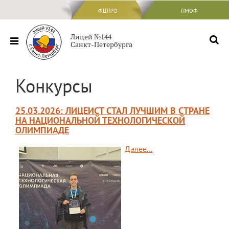
ФЦПРО
ФЦПРО
ПМОФ
Сведения об ОО
Лицей №144
Санкт-Петербурга
Основные сведения
Структура и органы управления
Конкурсы
образовательной организацией
Документы
25.03.2026: ЛИЦЕИСТ СТАЛ ЛУЧШИМ В СТРАНЕ
Образование
НА НАЦИОНАЛЬНОЙ ТЕХНОЛОГИЧЕСКОЙ
ОЛИМПИАДЕ
Образовательные стандарты и
требования
Далее...
Руководство
Педагогический состав
Материально-техническое обеспечение
и оснащенность образовательного
процесса. Доступная среда