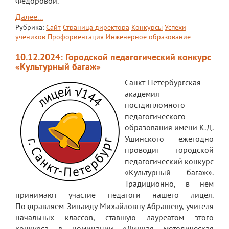
Федоровой.
Далее...
Рубрика:
Сайт
Страница директора
Конкурсы
Успехи
учеников
Профориентация
Инженерное образование
10.12.2024: Городской педагогический конкурс
«Культурный багаж»
Санкт-Петербургская
академия
постдипломного
педагогического
образования имени К.Д.
Ушинского ежегодно
проводит городской
педагогический конкурс
«Культурный багаж».
Традиционно, в нем
принимают участие педагоги нашего лицея.
Поздравляем Зинаиду Михайловну Абрашеву, учителя
начальных классов, ставшую лауреатом этого
конкурса в номинации «Лучшая методическая