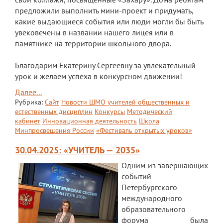
предложили выполнить мини-проект и придумать,
какие выдающиеся события или люди могли бы быть
увековечены в названии нашего лицея или в
памятнике на территории школьного двора.
Благодарим Екатерину Сергеевну за увлекательный
урок и желаем успеха в конкурсном движении!
Далее...
Рубрика:
Сайт
Новости ШМО учителей общественных и
естественных дисциплин
Конкурсы
Методический
кабинет
Инновационная деятельность
Школа
Минпросвещения России
«Фестиваль открытых уроков»
30.04.2025: «УЧИТЕЛЬ — 2035»
Одним из завершающих
событий
Петербургского
международного
образовательного
форума была