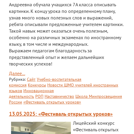
Андреевна обучала учащихся 7А класса описывать
картинки. К концу урока по определенному плану,
узнав много новых полезных слов и выражений,
ребята описывали предложенные учителем картинки.
Такой навык может оказаться очень полезным,
особенно на различных экзаменах по иностранному
языку, в том числе и международных.
Выражаем педагогам благодарность за
представленный опыт и желаем дальнейших
творческих успехов!
Далее...
Рубрика:
Сайт
Учебно-воспитательная
комиссия
Конкурсы
Новости ШМО учителей иностранных
языков
Инновационная
деятельность
РОП
Наставничество
Школа Минпросвещения
России
«Фестиваль открытых уроков»
13.05.2025: «Фестиваль открытых уроков»
Лицейский конкурс
«Фестиваль открытых