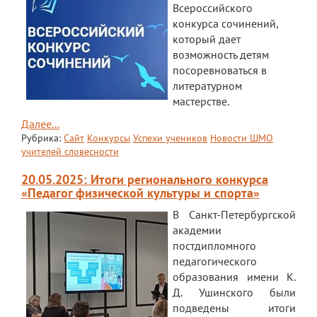
Документы
Всероссийского
конкурса сочинений,
Дополнительные образовательные
который дает
программы
возможность детям
Педагоги ОДОД
посоревноваться в
литературном
Театральная студия
мастерстве.
ЮИД
Далее...
Рубрика:
Сайт
Конкурсы
Успехи учеников
Новости ШМО
Хор "Жаворонок"
учителей словесности
Школьный спортивный клуб
20.05.2025: Итоги регионального конкурса
«Педагог физической культуры и спорта»
Передвижная выставка "Мы помним!"
В Санкт-Петербургской
академии
Медиацентр
постдипломного
ПФДО
педагогического
образования имени К.
Новости
Д. Ушинского были
подведены итоги
Противодействие коррупции