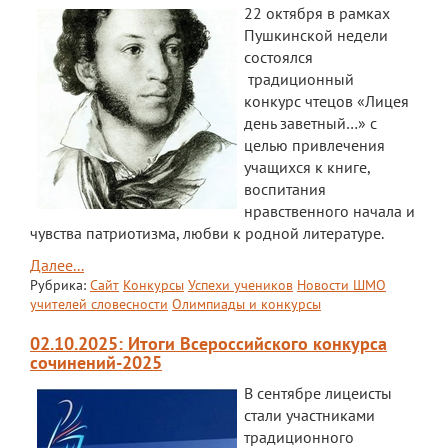
22 октября в рамках
ЕГЭ
Пушкинской недели
состоялся
ОГЭ
традиционный
конкурс чтецов «Лицея
Воспитательная работа
день заветный…» с
Патриотическое воспитание
целью привлечения
учащихся к книге,
Воспитательный отдел
воспитания
нравственного начала и
Служба сопровождения
чувства патриотизма, любви к родной литературе.
Спортивная жизнь
Далее...
Рубрика:
Сайт
Конкурсы
Успехи учеников
Новости ШМО
Органы ГОУО
учителей словесности
Олимпиады и конкурсы
Безопасность
02.10.2025: Итоги Всероссийского конкурса
сочинений-2025
Социальные партнеры
В сентябре лицеисты
ОДОД
стали участниками
традиционного