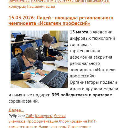
математики
Новости ШМО учителей МИФ
Олимпиады и
Экскурсии по лицею
конкурсы
Наставничество
Материально-техническая база
15.03.2026: Лицей - площадка регионального
чемпионата «Искатели профессий»
Платные образовательные услуги
15 марта
в Академии
История лицея
цифровых технологий
состоялась
Документы
торжественная
церемония закрытия
Антимонопольный комплаенс
регионального
Уставные документы
чемпионата «Искатели
профессий».
Локальные акты
Организаторы подвели
итоги и вручили медали
Предписания органов надзора
и памятные подарки
395 победителям и призерам
соревнований.
Страница директора
Далее...
Предписания органов надзора
Рубрика:
Сайт
Конкурсы
Успехи
учеников
Профориентация
Формирование ИКТ-
Охрана труда
компетентности
Наши партнеры
Инженерное