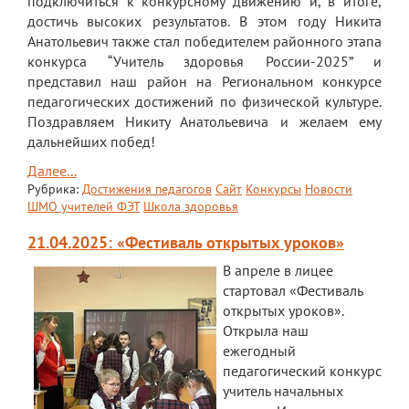
подключиться к конкурсному движению и, в итоге,
достичь высоких результатов. В этом году Никита
Анатольевич также стал победителем районного этапа
конкурса “Учитель здоровья России-2025” и
представил наш район на Региональном конкурсе
педагогических достижений по физической культуре.
Поздравляем Никиту Анатольевича и желаем ему
дальнейших побед!
Далее...
Рубрика:
Достижения педагогов
Сайт
Конкурсы
Новости
ШМО учителей ФЭТ
Школа здоровья
21.04.2025: «Фестиваль открытых уроков»
В апреле в лицее
стартовал «Фестиваль
открытых уроков».
Открыла наш
ежегодный
педагогический конкурс
учитель начальных