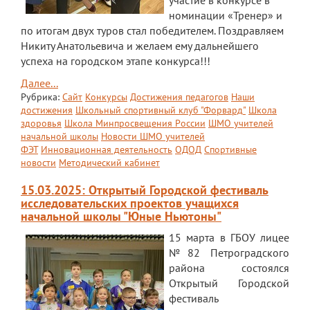
участие в конкурсе в
номинации «Тренер» и
по итогам двух туров стал победителем. Поздравляем
Никиту Анатольевича и желаем ему дальнейшего
успеха на городском этапе конкурса!!!
Далее...
Рубрика:
Сайт
Конкурсы
Достижения педагогов
Наши
достижения
Школьный спортивный клуб "Форвард"
Школа
здоровья
Школа Минпросвещения России
ШМО учителей
начальной школы
Новости ШМО учителей
ФЭТ
Инновационная деятельность
ОДОД
Спортивные
новости
Методический кабинет
15.03.2025: Открытый Городской фестиваль
исследовательских проектов учащихся
начальной школы "Юные Ньютоны"
15 марта в ГБОУ лицее
№82 Петроградского
района состоялся
Открытый Городской
фестиваль