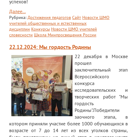
успехов!
Далее...
Рубрика:
Достижения педагогов
Сайт
Новости ШМО
учителей общественных и естественных
дисциплин
Конкурсы
Новости ШМО учителей
словесности
Школа Минпросвещения России
22.12.2024: Мы гордость Родины
22 декабря в Москве
прошел
заключительный этап
Всероссийского
конкурса
исследовательских и
творческих работ "Мы
гордость
Родины".Победители
заочного этапа, в
котором приняли участие более 1000 обучающихся в
возрасте от 7 до 14 лет из всех уголков страны,