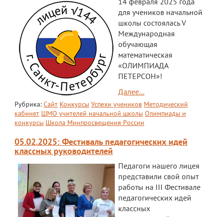
14 февраля 2025 года
для учеников начальной
школы состоялась V
Международная
обучающая
математическая
«ОЛИМПИАДА
ПЕТЕРСОН»!
Далее...
Рубрика:
Сайт
Конкурсы
Успехи учеников
Методический
кабинет
ШМО учителей начальной школы
Олимпиады и
конкурсы
Школа Минпросвещения России
05.02.2025: Фестиваль педагогических идей
классных руководителей
Педагоги нашего лицея
представили свой опыт
работы на III Фестивале
педагогических идей
классных