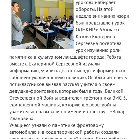
уроков» набирает
обороты. На этой
неделе вниманию жюри
был представлен урок
ОДНКНР в 5А классе.
Котова Екатерина
Сергеевна посвятила
урок изучению роли
памятника в культурном ландшафте города. Ребята
вместе с Екатериной Сергеевной изучали
информацию, учились делать выводы и формировать
собственную личностную позицию. Особый интерес у
пятиклассников вызвал рассказ учителя о своем
дедушке-фронтовике, который был в годы Великой
Отечественной Войны водителем трёхтонника ЗИС-5,
единственной машины, которую шоферы войны
уважительно называли по имени и отчеству – «Захар
Иванович».
Учащиеся узнали о памятнике фронтовому
автомобилю и в ходе творческой работы создали
свои коллажи, посвященные «Захару». Дома ребятам