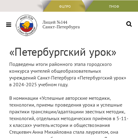
ФЦПРО
ФЦПРО
ПМОФ
Сведения об ОО
Лицей №144
Санкт-Петербурга
Основные сведения
Структура и органы управления
«Петербургский урок»
образовательной организацией
Документы
Подведены итоги районного этапа городского
конкурса учителей общеобразовательных
Образование
учреждений Санкт-Петербурга «Петербургский урок»
Образовательные стандарты и
в 2024-2025 учебном году.
требования
В номинации «Успешные авторские методики,
Руководство
технологии, приемы проведения урока и успешные
практики трансляции/адаптациии звестных методик,
Педагогический состав
технологий, отдельных методических приёмов в 5-11-
Материально-техническое обеспечение
х классах» учитель истории и обществознания
и оснащенность образовательного
Стецкевич Анна Михайловна стала лауреатом, она
процесса. Доступная среда