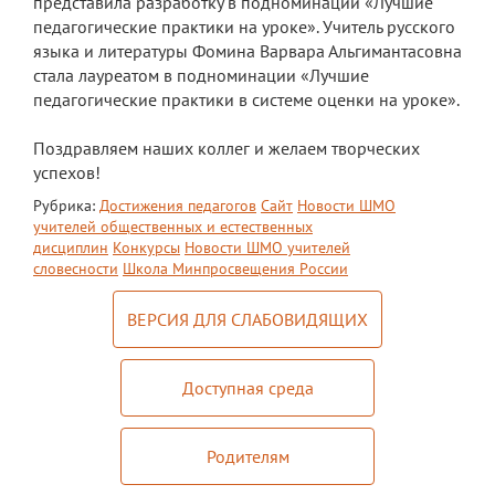
представила разработку в подноминации «Лучшие
педагогические практики на уроке». Учитель русского
Платные образовательные услуги
языка и литературы Фомина Варвара Альгимантасовна
стала лауреатом в подноминации «Лучшие
Финансово-хозяйственная деятельность
педагогические практики в системе оценки на уроке».
Вакантные места для приема (перевода)
обучающихся
Поздравляем наших коллег и желаем творческих
успехов!
Стипендия и меры поддержки
Рубрика:
Достижения педагогов
Сайт
Новости ШМО
обучающихся
учителей общественных и естественных
дисциплин
Конкурсы
Новости ШМО учителей
Международное сотрудничество
словесности
Школа Минпросвещения России
Организация питания в лицее
ВЕРСИЯ ДЛЯ СЛАБОВИДЯЩИХ
О лицее
Визитная карточка
Доступная среда
Учительская
Родителям
Контакты и местонахождение