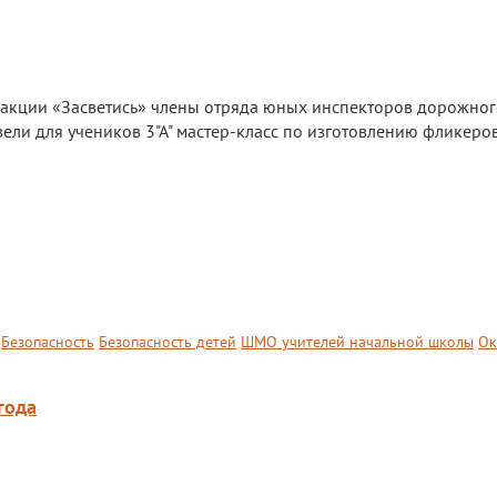
 акции «Засветись» члены отряда юных инспекторов дорожно
вели для учеников 3"А" мастер-класс по изготовлению фликеров
Безопасность
Безопасность детей
ШМО учителей начальной школы
Ок
года