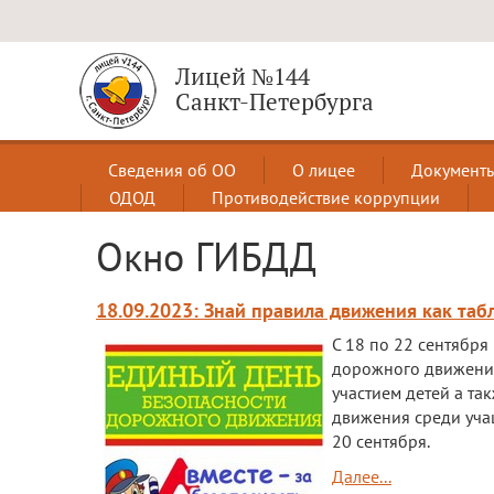
Лицей №144
Санкт-Петербурга
Сведения об ОО
О лицее
Документ
ОДОД
Противодействие коррупции
Окно ГИБДД
18.09.2023: Знай правила движения как таб
С 18 по 22 сентябр
дорожного движения
участием детей а т
движения среди уча
20 сентября.
Далее...