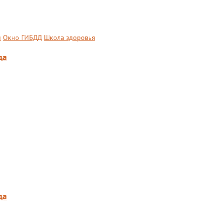
й
Окно ГИБДД
Школа здоровья
да
да