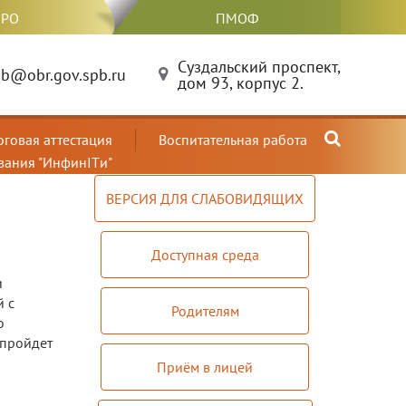
РО
ПМОФ
Суздальский проспект,
b@obr.gov.spb.ru
дом 93, корпус 2.
оговая аттестация
Воспитательная работа
вания "ИнфинITи"
ВЕРСИЯ ДЛЯ СЛАБОВИДЯЩИХ
Доступная среда
и
 с
Родителям
о
 пройдет
Приём в лицей