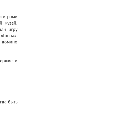
и играми
й музей,
или игру
 «Гонча».
е домино
держке и
гда быть