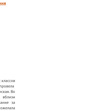
ния
 классов
 провела
ская. Во
 вблизи
зание за
пожелала