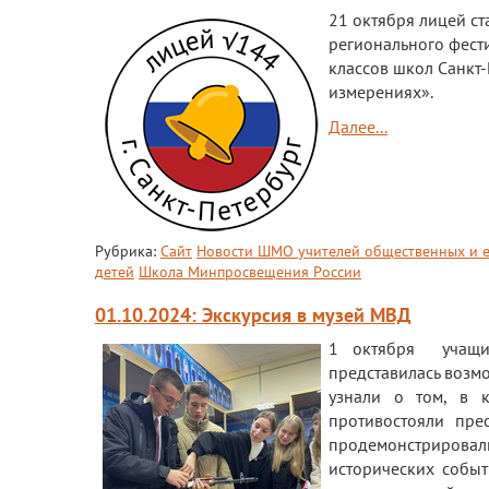
21 октября лицей с
регионального фести
классов школ Санкт-
измерениях».
Далее...
Рубрика:
Сайт
Новости ШМО учителей общественных и е
детей
Школа Минпросвещения России
01.10.2024: Экскурсия в музей МВД
1 октября учащи
представилась возмо
узнали о том, в 
противостояли пре
продемонстрировал
исторических событ