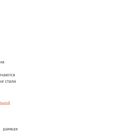
ня
ичаются
ые стали
льной
 рамках