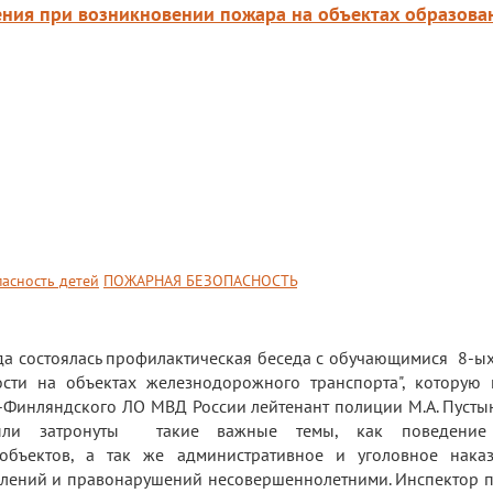
ения при возникновении пожара на объектах образова
пасность детей
ПОЖАРНАЯ БЕЗОПАСНОСТЬ
да состоялась профилактическая беседа с обучающимися 8-ых
ости на объектах железнодорожного транспорта", которую
Финляндского ЛО МВД России лейтенант полиции М.А. Пустын
ли затронуты такие важные темы, как поведение
бъектов, а так же административное и уголовное нака
плений и правонарушений несовершеннолетними. Инспектор 