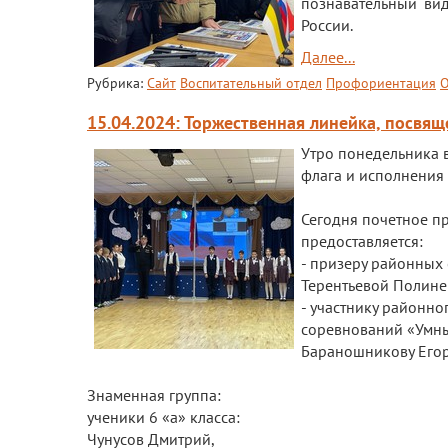
познавательный вид
России.
Далее...
Рубрика:
Сайт
Воспитательный отдел
Профориентация
О
15.04.2024: Торжественная линейка, посвя
Утро понедельника 
флага и исполнения
Сегодня почетное п
предоставляется:
- призеру районных 
Терентьевой Полине
- участнику районно
соревнований «Умный
Бараношникову Егор
Знаменная группа:
ученики 6 «а» класса:
Чунусов Дмитрий,