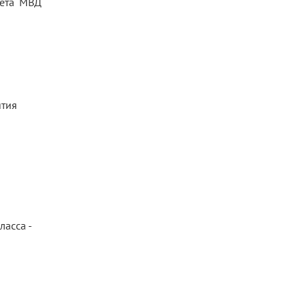
тета МВД
ятия
ласса -