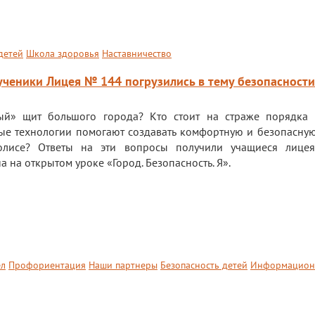
детей
Школа здоровья
Наставничество
 ученики Лицея № 144 погрузились в тему безопасности
ый» щит большого города? Кто стоит на страже порядка
е технологии помогают создавать комфортную и безопасную
олисе? Ответы на эти вопросы получили учащиеся лиц
а на открытом уроке
«Город. Безопасность. Я»
.
ел
Профориентация
Наши партнеры
Безопасность детей
Информацион