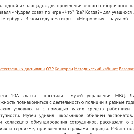
тал одной из площадок для проведения очного отборочного эт
валя «Мудрая сова» по игре «Что? Где? Когда?» для учащихся 
Петербурга. В этом году тема игры – «Метрология – наука об
стественных дисциплин
ОЭР
Конкурсы
Методический кабинет
Безопас
еся 10А класса посетили музей управления МВД. Ли
жность познакомиться с деятельностью полиции в разные годы
каких условиях и с помощью каких средств работники 
ступности. Музей удивил школьников обилием экспонатов
и коллекцию обмундирования сотрудников, рассказали о 
иях и героизме, проявленном стражами порядка. Ребята по