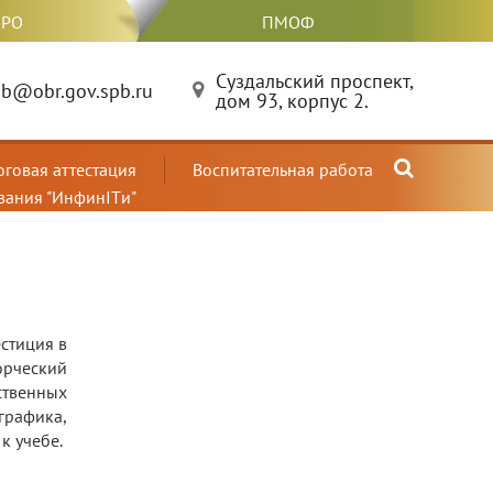
РО
ПМОФ
Суздальский проспект,
b@obr.gov.spb.ru
дом 93, корпус 2.
оговая аттестация
Воспитательная работа
вания "ИнфинITи"
стиция в
орческий
ственных
графика,
к учебе.