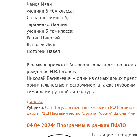
Чайка Иван
ученики 6 «б» класса:
Степанов Тимофей,
Тараненко Даниил
ученики 3 «в» класса:
Репин Николай
Яковлев Иван
Поторий Павел
В рамках проекта «Разговоры о важном» во всех к
рождения Н.В. Гоголя».
Николай Васильевич – один из самых ярких предс
оригинальностью и остроумием, а также глубоким
символами русской литературы.
Далее...
Рубрика:
Сайт
Государственная символика РФ
Воспитате
школы
РДШ
Наставничество
"Орлята России"
Школа Минп
04.04.2024: Программы в рамках ПФДО
В лицее продолж