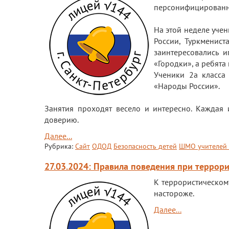
персонифицированн
На этой неделе уче
России, Туркменист
заинтересовались 
«Городки», а ребята
Ученики 2а класса
«Народы России».
Занятия проходят весело и интересно. Каждая 
доверию.
Далее...
Рубрика:
Сайт
ОДОД
Безопасность детей
ШМО учителей 
27.03.2024: Правила поведения при террор
К террористическому
настороже.
Далее...