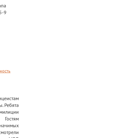
апа
5-9
ность
цеистам
. Ребята
милиции
. Гостям
значимых
смотрели