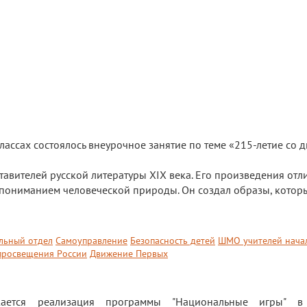
лассах состоялось внеурочное занятие по теме «215-летие со д
тавителей русской литературы XIX века. Его произведения отл
 пониманием человеческой природы. Он создал образы, котор
льный отдел
Самоуправление
Безопасность детей
ШМО учителей нача
росвещения России
Движение Первых
ается реализация программы "Национальные игры" в