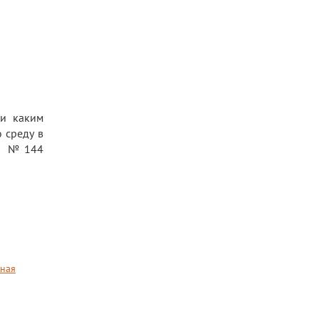
 и каким
 среду в
ея №144
ная