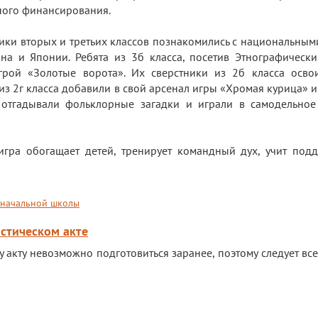
ого финансирования.
ники вторых и третьих классов познакомились с национальным
ана и Японии. Ребята из 3б класса, посетив Этнографически
игрой «Золотые ворота». Их сверстники из 2б класса осво
 из 2г класса добавили в свой арсенал игры «Хромая курица» и
 отгадывали фольклорные загадки и играли в самодельно
игра обогащает детей, тренирует командный дух, учит под
начальной школы
истическом акте
 акту невозможно подготовиться заранее, поэтому следует все