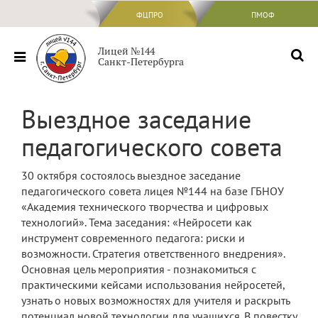
ФЦПРО
ФЦПРО
ПМОФ
Сведения об ОО
Лицей №144
Санкт-Петербурга
Основные сведения
Структура и органы управления
Выездное заседание
образовательной организацией
педагогического совета
Документы
Образование
30 октября состоялось выездное заседание
педагогического совета лицея №144 на базе ГБНОУ
Образовательные стандарты и
требования
«Академия технического творчества и цифровых
технологий». Тема заседания: «Нейросети как
Руководство
инструмент современного педагога: риски и
возможности. Стратегия ответственного внедрения».
Педагогический состав
Основная цель мероприятия - познакомиться с
практическими кейсами использования нейросетей,
Материально-техническое обеспечение
узнать о новых возможностях для учителя и раскрыть
и оснащенность образовательного
процесса. Доступная среда
потенциал новой технологии для учащихся. В повестку