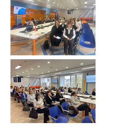
ЕГЭ
ОГЭ
Воспитательная работа
Патриотическое воспитание
Воспитательный отдел
Служба сопровождения
Спортивная жизнь
Органы ГОУО
Безопасность
Социальные партнеры
ОДОД