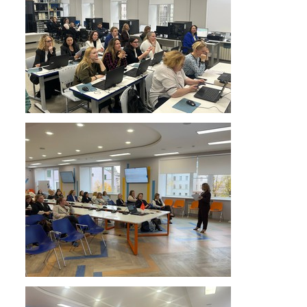
Обращение директора
Гостевая книга
Результаты самообследования
Финансово-хозяйственная деятельность
Реализация антикоррупционной
политики
Знак «За вклад в развитие лицея»
Учебный процесс
Начальная школа
Основная и старшая школа
Оценочные процедуры
Итоговая аттестация