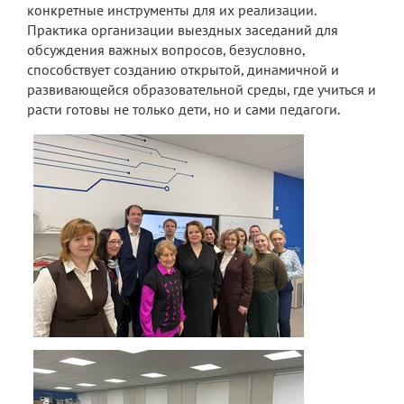
Экскурсии по лицею
конкретные инструменты для их реализации.
Практика организации выездных заседаний для
Материально-техническая база
обсуждения важных вопросов, безусловно,
способствует созданию открытой, динамичной и
Платные образовательные услуги
развивающейся образовательной среды, где учиться и
расти готовы не только дети, но и сами педагоги.
История лицея
Документы
Антимонопольный комплаенс
Уставные документы
Локальные акты
Предписания органов надзора
Страница директора
Предписания органов надзора
Охрана труда