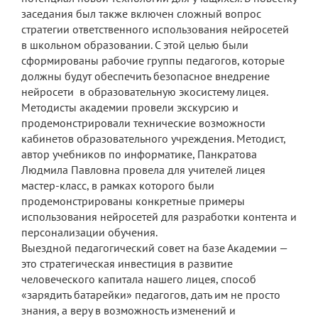
заседания был также включен сложный вопрос
Платные образовательные услуги
стратегии ответственного использования нейросетей
в школьном образовании. С этой целью были
Финансово-хозяйственная деятельность
сформированы рабочие группы педагогов, которые
должны будут обеспечить безопасное внедрение
Вакантные места для приема (перевода)
нейросети в образовательную экосистему лицея.
обучающихся
Методисты академии провели экскурсию и
Стипендия и меры поддержки
продемонстрировали технические возможности
обучающихся
кабинетов образовательного учреждения. Методист,
автор учебников по информатике, Панкратова
Международное сотрудничество
Людмила Павловна провела для учителей лицея
мастер-класс, в рамках которого были
Организация питания в лицее
продемонстрированы конкретные примеры
О лицее
использования нейросетей для разработки контента и
персонализации обучения.
Визитная карточка
Выездной педагогический совет на базе Академии —
это стратегическая инвестиция в развитие
Учительская
человеческого капитала нашего лицея, способ
«зарядить батарейки» педагогов, дать им не просто
Контакты и местонахождение
знания, а веру в возможность изменений и