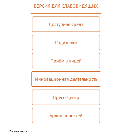
ВЕРСИЯ ДЛЯ СЛАБОВИДЯЩИХ
Мероприятия "Антикоррупция"
Комиссия по противодействию
Доступная среда
коррупции
Обратная связь для сообщений о
Родителям
фактах коррупции
Инновационная деятельность
Приём в лицей
Центр цифрового образования
"ИнфинITи"
Инновационная деятельность
О Центре
Пресс-Центр
Новости
Направления и программы
Архив новостей
Документы
Педагоги
Анонсы