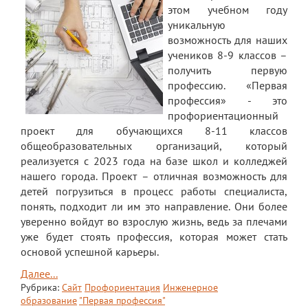
Документы
этом учебном году
уникальную
Дополнительные образовательные
возможность для наших
программы
учеников 8-9 классов –
Педагоги ОДОД
получить первую
профессию. «Первая
Театральная студия
профессия» - это
профориентационный
ЮИД
проект для обучающихся 8-11 классов
общеобразовательных организаций, который
Хор "Жаворонок"
реализуется с 2023 года на базе школ и колледжей
Школьный спортивный клуб
нашего города. Проект – отличная возможность для
детей погрузиться в процесс работы специалиста,
Передвижная выставка "Мы помним!"
понять, подходит ли им это направление. Они более
уверенно войдут во взрослую жизнь, ведь за плечами
Медиацентр
уже будет стоять профессия, которая может стать
ПФДО
основой успешной карьеры.
Далее...
Новости
Рубрика:
Сайт
Профориентация
Инженерное
образование
"Первая профессия"
Противодействие коррупции