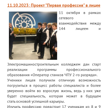
11.10.2023: Проект "Первая профессия" в лицее
Обращение директора
11 октября в рамках
Гостевая книга
сетевого
взаимодействия между
Результаты самообследования
144 лицеем и
Финансово-хозяйственная деятельность
Реализация антикоррупционной
политики
Знак «За вклад в развитие лицея»
Электромашиностроительным колледжем дан старт
Учебный процесс
реализации программы профессионального
образования «Оператор станков ЧПУ 2-го разряда».
Начальная школа
Ученики лицея получили отличную возможность
погрузиться в процесс работы специалиста и более
Основная и старшая школа
уверенно войти во взрослую жизнь, ведь у них уже
Оценочные процедуры
будет специальность, которая может в будущем
стать основой успешной карьеры.
Итоговая аттестация
Изучить профессию предстоит 17 ученикам из 8 и 9