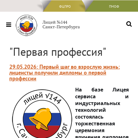
ФЦПРО
ФЦПРО
ПМОФ
Сведения об ОО
Лицей №144
Санкт-Петербурга
Основные сведения
Структура и органы управления
"Первая профессия"
образовательной организацией
Документы
29.05.2026: Первый шаг во взрослую жизнь:
Образование
лицеисты получили дипломы о первой
профессии
Образовательные стандарты и
На базе Лицея
требования
сервиса и
Руководство
индустриальных
технологий
Педагогический состав
состоялась
торжественная
Материально-техническое обеспечение
церемония
и оснащенность образовательного
вручения дипломов
процесса. Доступная среда