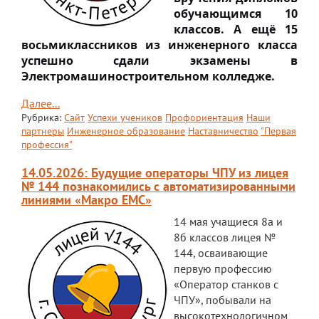
обучающимся 10
Платные образовательные услуги
классов. А ещё 15
восьмиклассников из инженерного класса
Финансово-хозяйственная деятельность
успешно сдали экзамены в
Электромашиностроительном колледже.
Вакантные места для приема (перевода)
обучающихся
Далее...
Рубрика:
Сайт
Успехи учеников
Профориентация
Наши
Стипендия и меры поддержки
партнеры
Инженерное образование
Наставничество
"Первая
обучающихся
профессия"
Международное сотрудничество
14.05.2026: Будущие операторы ЧПУ из лицея
№ 144 познакомились с автоматизированными
Организация питания в лицее
линиями «Макро ЕМС»
О лицее
14 мая учащиеся 8а и
8б классов лицея №
Визитная карточка
144, осваивающие
первую профессию
Учительская
«Оператор станков с
Контакты и местонахождение
ЧПУ», побывали на
высокотехнологичном