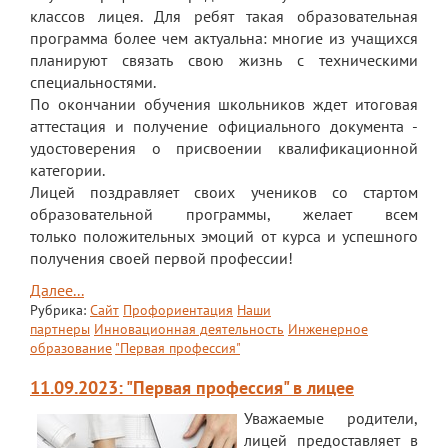
классов лицея. Для ребят такая образовательная
ЕГЭ
программа более чем актуальна: многие из учащихся
планируют связать свою жизнь с техническими
ОГЭ
специальностями.
Воспитательная работа
По окончании обучения школьников ждет итоговая
аттестация и получение официального документа -
Патриотическое воспитание
удостоверения о присвоении квалификационной
категории.
Воспитательный отдел
Лицей поздравляет своих учеников со стартом
образовательной программы, желает всем
Служба сопровождения
только положительных эмоций от курса и успешного
Спортивная жизнь
получения своей первой профессии!
Далее...
Органы ГОУО
Рубрика:
Сайт
Профориентация
Наши
партнеры
Инновационная деятельность
Инженерное
Безопасность
образование
"Первая профессия"
Социальные партнеры
11.09.2023: "Первая профессия" в лицее
ОДОД
Уважаемые родители,
лицей предоставляет в