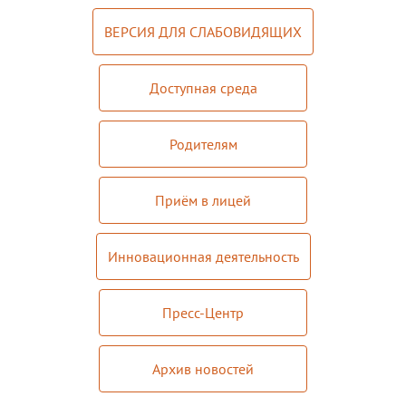
Мероприятия "Антикоррупция"
ВЕРСИЯ ДЛЯ СЛАБОВИДЯЩИХ
Комиссия по противодействию
коррупции
Доступная среда
Обратная связь для сообщений о
фактах коррупции
Родителям
Инновационная деятельность
Приём в лицей
Центр цифрового образования
"ИнфинITи"
Инновационная деятельность
О Центре
Новости
Пресс-Центр
Направления и программы
Архив новостей
Документы
Педагоги