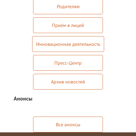
Родителям
Мероприятия "Антикоррупция"
Комиссия по противодействию
Приём в лицей
коррупции
Обратная связь для сообщений о
Инновационная деятельность
фактах коррупции
Инновационная деятельность
Пресс-Центр
Центр цифрового образования
"ИнфинITи"
Архив новостей
О Центре
Анонсы
Новости
Направления и программы
Документы
Все анонсы
Педагоги