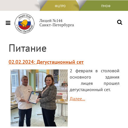
ФЦПРО
ФЦПРО
ПМОФ
Сведения об ОО
Лицей №144
Санкт-Петербурга
Основные сведения
Структура и органы управления
Питание
образовательной организацией
Документы
02.02.2024: Дегустационный сет
Образование
2 февраля в столовой
основного здания
Образовательные стандарты и
требования
лицея прошел
дегустационный сет.
Руководство
Далее...
Педагогический состав
Материально-техническое обеспечение
и оснащенность образовательного
процесса. Доступная среда