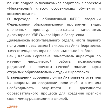
по УВР, подробно познакомила родителей с проектом
Обращение директора
«Инженерный класс», особенностях обучения и
комплектования.
Гостевая книга
О переходе на обновленный ФГОС, введении
Федеральной образовательной программы, видах
Результаты самообследования
оценочных процедур рассказала заместитель
Финансово-хозяйственная деятельность
директора по УВР Сычева Ирина Валерьевна.
Деятельность воспитательного отдела, итоги первого
Реализация антикоррупционной
полугодия представила Панкрашева Анна Георгиевна,
политики
заместитель директора по воспитательной работе.
Вайц Карина Сергеевна, заместитель директора по
Знак «За вклад в развитие лицея»
научно- методической работе, познакомила
Учебный процесс
родителей с проектом сетевой модели парка
открытых образовательных студий «Профбокс».
Начальная школа
В завершении собрания Лолита Анатольевна ответила
на вопросы, интересующие родителей, и отметила
Основная и старшая школа
необходимость открытости и доступности
образовательного процесса для создания крепкой
Оценочные процедуры
связи между родителями и школой.
Итоговая аттестация
Далее...