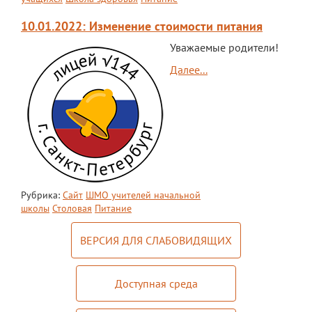
Документы
10.01.2022: Изменение стоимости питания
Дополнительные образовательные
программы
Уважаемые родители!
Педагоги ОДОД
Далее...
Театральная студия
ЮИД
Хор "Жаворонок"
Школьный спортивный клуб
Рубрика:
Сайт
ШМО учителей начальной
Передвижная выставка "Мы помним!"
школы
Столовая
Питание
Медиацентр
ВЕРСИЯ ДЛЯ СЛАБОВИДЯЩИХ
ПФДО
Новости
Доступная среда
Противодействие коррупции