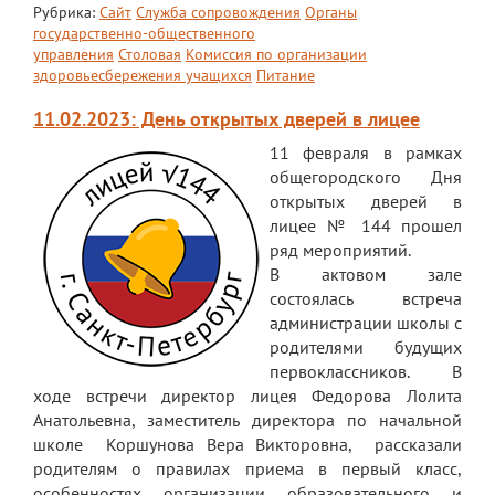
Рубрика:
Сайт
Служба сопровождения
Органы
государственно-общественного
Платные образовательные услуги
управления
Столовая
Комиссия по организации
здоровьесбережения учащихся
Питание
Финансово-хозяйственная деятельность
11.02.2023: День открытых дверей в лицее
Вакантные места для приема (перевода)
обучающихся
11 февраля в рамках
общегородского Дня
Стипендия и меры поддержки
открытых дверей в
обучающихся
лицее № 144 прошел
ряд мероприятий.
Международное сотрудничество
В актовом зале
Организация питания в лицее
состоялась встреча
администрации школы с
О лицее
родителями будущих
первоклассников. В
Визитная карточка
ходе встречи директор лицея Федорова Лолита
Анатольевна, заместитель директора по начальной
Учительская
школе Коршунова Вера Викторовна, рассказали
Контакты и местонахождение
родителям о правилах приема в первый класс,
особенностях организации образовательного и