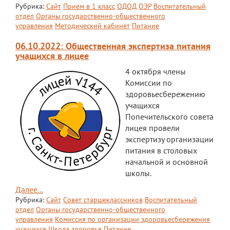
Рубрика:
Сайт
Прием в 1 класс
ОДОД
ОЭР
Воспитательный
ЕГЭ
отдел
Органы государственно-общественного
управления
Методический кабинет
Питание
ОГЭ
06.10.2022: Общественная экспертиза питания
Воспитательная работа
учащихся в лицее
4 октября члены
Патриотическое воспитание
Комиссии по
Воспитательный отдел
здоровьесбережению
учащихся
Служба сопровождения
Попечительского совета
лицея провели
Спортивная жизнь
экспертизу организации
питания в столовых
Органы ГОУО
начальной и основной
Безопасность
школы.
Далее...
Социальные партнеры
Рубрика:
Сайт
Совет старшеклассников
Воспитательный
отдел
Органы государственно-общественного
ОДОД
управления
Комиссия по организации здоровьесбережения
учащихся
Школа здоровья
Питание