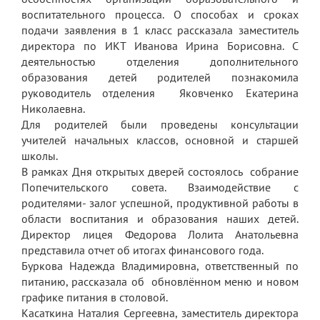
Экскурсии по лицею
воспитательного процесса. О способах и сроках
подачи заявления в 1 класс рассказала заместитель
Материально-техническая база
директора по ИКТ Иванова Ирина Борисовна. С
деятельностью отделения дополнительного
Платные образовательные услуги
образования детей родителей познакомила
История лицея
руководитель отделения Яковченко Екатерина
Николаевна.
Документы
Для родителей были проведены консультации
учителей начальных классов, основной и старшей
Антимонопольный комплаенс
школы.
В рамках Дня открытых дверей состоялось собрание
Уставные документы
Попечительского совета. Взаимодействие с
Локальные акты
родителями- залог успешной, продуктивной работы в
области воспитания и образования наших детей.
Предписания органов надзора
Директор лицея Федорова Лолита Анатольевна
представила отчет об итогах финансового года.
Страница директора
Буркова Надежда Владимировна, ответственный по
питанию, рассказала об обновлённом меню и новом
Предписания органов надзора
графике питания в столовой.
Охрана труда
Касаткина Наталия Сергеевна, заместитель директора