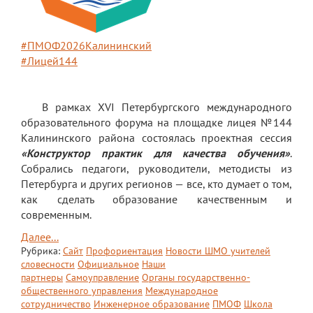
Экскурсии по лицею
Материально-техническая база
#ПМОФ2026Калининский
Платные образовательные услуги
#Лицей144
История лицея
В рамках XVI Петербургского международного
Документы
образовательного форума на площадке лицея №144
Калининского района состоялась проектная сессия
Антимонопольный комплаенс
«Конструктор практик для качества обучения»
.
Собрались педагоги, руководители, методисты из
Уставные документы
Петербурга и других регионов — все, кто думает о том,
Локальные акты
как сделать образование качественным и
современным.
Предписания органов надзора
Далее...
Страница директора
Рубрика:
Сайт
Профориентация
Новости ШМО учителей
словесности
Официальное
Наши
партнеры
Самоуправление
Органы государственно-
Предписания органов надзора
общественного управления
Международное
сотрудничество
Инженерное образование
ПМОФ
Школа
Охрана труда