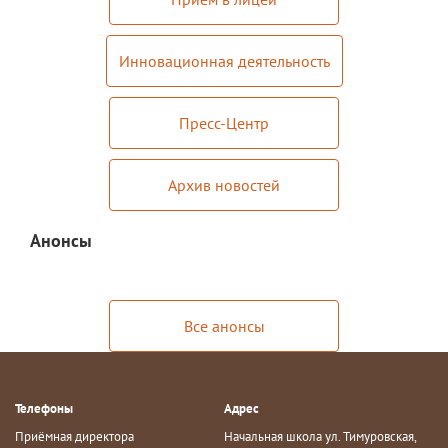
Документы
Дополнительные образовательные
программы
Инновационная деятельность
Педагоги ОДОД
Пресс-Центр
Театральная студия
ЮИД
Архив новостей
Хор "Жаворонок"
Анонсы
Школьный спортивный клуб
Передвижная выставка "Мы помним!"
Все анонсы
Медиацентр
ПФДО
Новости
Телефоны
Адрес
Приёмная директора
Начальная школа ул. Тимуровская,
Противодействие коррупции