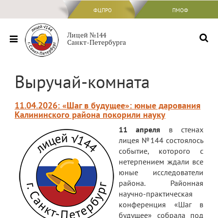
ФЦПРО
ФЦПРО
ПМОФ
Сведения об ОО
Лицей №144
Санкт-Петербурга
Основные сведения
Структура и органы управления
Выручай-комната
образовательной организацией
Документы
11.04.2026: «Шаг в будущее»: юные дарования
Образование
Калининского района покорили науку
11 апреля
в стенах
Образовательные стандарты и
лицея №144 состоялось
требования
событие, которого с
Руководство
нетерпением ждали все
юные исследователи
Педагогический состав
района. Районная
научно-практическая
Материально-техническое обеспечение
конференция «Шаг в
и оснащенность образовательного
будущее» собрала под
процесса. Доступная среда