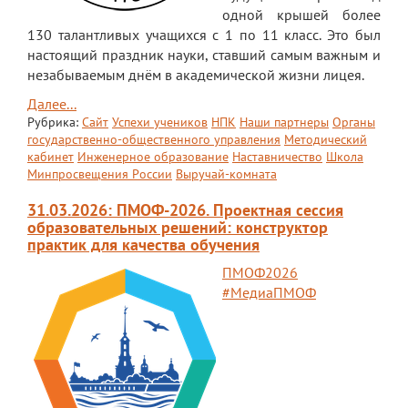
одной крышей более
Платные образовательные услуги
130 талантливых учащихся с 1 по 11 класс. Это был
настоящий праздник науки, ставший самым важным и
Финансово-хозяйственная деятельность
незабываемым днём в академической жизни лицея.
Вакантные места для приема (перевода)
Далее...
обучающихся
Рубрика:
Сайт
Успехи учеников
НПК
Наши партнеры
Органы
государственно-общественного управления
Методический
Стипендия и меры поддержки
кабинет
Инженерное образование
Наставничество
Школа
обучающихся
Минпросвещения России
Выручай-комната
Международное сотрудничество
31.03.2026: ПМОФ-2026. Проектная сессия
образовательных решений: конструктор
Организация питания в лицее
практик для качества обучения
ПМОФ2026
О лицее
#МедиаПМОФ
Визитная карточка
Учительская
Контакты и местонахождение