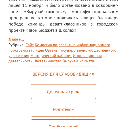
лицея 11 ноября и было организовано в коворкинг-
ЕГЭ
зоне «Выручай-комнаты», многофункциональном
пространстве, которое появилось в лицее благодаря
ОГЭ
победе команды девятиклассников в городском
Воспитательная работа
проекте «Твой Бюджет в Школах».
Далее...
Патриотическое воспитание
Рубрика:
Сайт
Комиссия по развитию информационного
пространства лицея
Органы государственно-общественного
Воспитательный отдел
управления
Методический кабинет
Инновационная
деятельность
Наставничество
Выручай-комната
Служба сопровождения
Спортивная жизнь
ВЕРСИЯ ДЛЯ СЛАБОВИДЯЩИХ
Органы ГОУО
Доступная среда
Безопасность
Социальные партнеры
Родителям
ОДОД
Приём в лицей