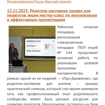
Минпросвещения России
Выручай-комната
Обращение директора
12.11.2025: Родитель-наставник провел для
педагогов лицея мастер-класс по визуализации
Гостевая книга
и эффективным презентациям
Результаты самообследования
Районная опорная
площадка,
Финансово-хозяйственная деятельность
региональная
Реализация антикоррупционной
стажировочная
политики
площадка ГБОУ лицей
№144 продолжает
Знак «За вклад в развитие лицея»
активную работу по
реализации целевой
Учебный процесс
программы
наставничества. В
Начальная школа
рамках одной из ее моделей — «Про-Движение», где
Основная и старшая школа
родитель-наставник для учителя — прошел
практический семинар, который стал ярким примером
Оценочные процедуры
того, как профессиональный опыт родительского
сообщества может быть ценным ресурсом для
Итоговая аттестация
развития педагогов. Мероприятие состоялось на базе