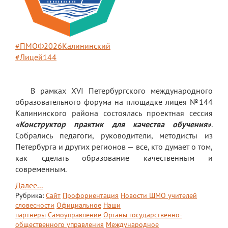
Платные образовательные услуги
Финансово-хозяйственная деятельность
#ПМОФ2026Калининский
Вакантные места для приема (перевода)
#Лицей144
обучающихся
Стипендия и меры поддержки
В рамках XVI Петербургского международного
обучающихся
образовательного форума на площадке лицея №144
Калининского района состоялась проектная сессия
Международное сотрудничество
«Конструктор практик для качества обучения»
.
Организация питания в лицее
Собрались педагоги, руководители, методисты из
Петербурга и других регионов — все, кто думает о том,
О лицее
как сделать образование качественным и
современным.
Визитная карточка
Далее...
Учительская
Рубрика:
Сайт
Профориентация
Новости ШМО учителей
словесности
Официальное
Наши
Контакты и местонахождение
партнеры
Самоуправление
Органы государственно-
общественного управления
Международное