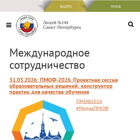
ФЦПРО
ФЦПРО
ПМОФ
Сведения об ОО
Лицей №144
Санкт-Петербурга
Основные сведения
Структура и органы управления
Международное
образовательной организацией
сотрудничество
Документы
Образование
31.03.2026: ПМОФ-2026. Проектная сессия
Образовательные стандарты и
образовательных решений: конструктор
требования
практик для качества обучения
ПМОФ2026
Руководство
#МедиаПМОФ
Педагогический состав
Материально-техническое обеспечение
и оснащенность образовательного
процесса. Доступная среда