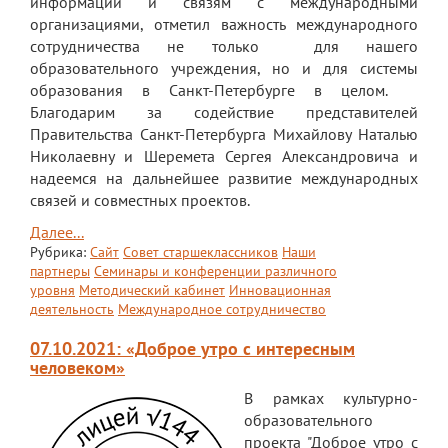
информации и связям с международными
организациями, отметил важность международного
сотрудничества не только для нашего
образовательного учреждения, но и для системы
образования в Санкт-Петербурге в целом. ⠀
Благодарим за содействие представителей
Правительства Санкт-Петербурга Михайлову Наталью
Николаевну и Шеремета Сергея Александровича и
надеемся на дальнейшее развитие международных
связей и совместных проектов.
Далее...
Рубрика:
Сайт
Совет старшеклассников
Наши
партнеры
Семинары и конференции различного
уровня
Методический кабинет
Инновационная
деятельность
Международное сотрудничество
07.10.2021: «Доброе утро с интересным
человеком»
В рамках культурно-
образовательного
проекта "Доброе утро с