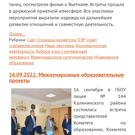
танец, посмотрели фильм о Вьетнаме. Встреча прошла
в дружеской приятной атмосфере. Все участники
мероприятия выразили надежду на дальнейшее
развитие отношений и совместную деятельность.
Далее...
Рубрика:
Сайт
Страница директора
ОЭР
Совет
старшеклассников
Наши партнеры
Инновационная
деятельность
Доброе утро с интересным
человеком
Международное сотрудничество
Инженерное
образование
16.09.2021: Международные образовательные
проекты
16 сентября в ГБОУ
лицее №144
Калининского района
состоялась встреча
представителей
Комитета по
образованию, Комитета