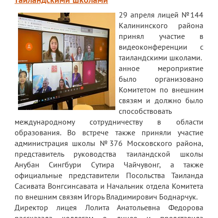
Обращение директора
29 апреля лицей №144
Калининского района
Гостевая книга
принял участие в
видеоконференции с
Результаты самообследования
таиландскими школами.
анное мероприятие
Финансово-хозяйственная деятельность
было организовано
Реализация антикоррупционной
Комитетом по внешним
политики
связям и должно было
способствовать
Знак «За вклад в развитие лицея»
международному сотрудничеству в области
образования. Во встрече также приняли участие
Учебный процесс
администрация школы №376 Московского района,
представитель руководства таиландской школы
Начальная школа
Анубан Сингбури Сутира Чайчувонг, а также
Основная и старшая школа
официальные представители Посольства Таиланда
Сасивата Вонгсинсавата и Начальник отдела Комитета
Оценочные процедуры
по внешним связям Игорь Владимирович Боднарчук.
Директор лицея Лолита Анатольевна Федорова
Итоговая аттестация