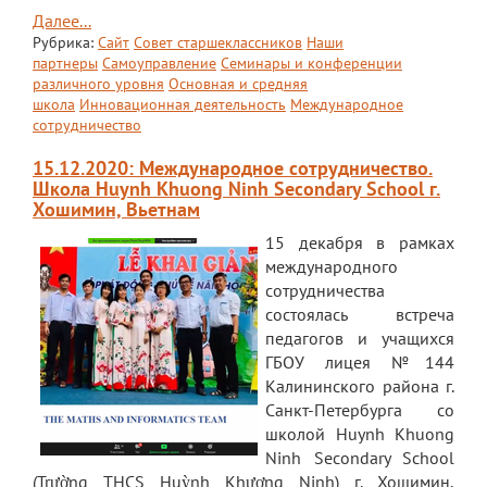
Далее...
Рубрика:
Сайт
Совет старшеклассников
Наши
партнеры
Самоуправление
Семинары и конференции
различного уровня
Основная и средняя
школа
Инновационная деятельность
Международное
сотрудничество
15.12.2020: Международное сотрудничество.
Школа Huynh Khuong Ninh Secondary School г.
Хошимин, Вьетнам
15 декабря в рамках
международного
сотрудничества
состоялась встреча
педагогов и учащихся
ГБОУ лицея №144
Калининского района г.
Санкт-Петербурга со
школой Huynh Khuong
Ninh Secondary School
(Trường THCS Huỳnh Khương Ninh) г. Хошимин,