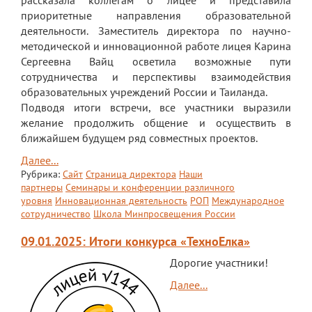
рассказала коллегам о лицее и представила
приоритетные направления образовательной
ЕГЭ
деятельности. Заместитель директора по научно-
ОГЭ
методической и инновационной работе лицея Карина
Сергеевна Вайц осветила возможные пути
Воспитательная работа
сотрудничества и перспективы взаимодействия
образовательных учреждений России и Таиланда.
Патриотическое воспитание
Подводя итоги встречи, все участники выразили
желание продолжить общение и осуществить в
Воспитательный отдел
ближайшем будущем ряд совместных проектов.
Служба сопровождения
Далее...
Рубрика:
Сайт
Страница директора
Наши
Спортивная жизнь
партнеры
Семинары и конференции различного
уровня
Инновационная деятельность
РОП
Международное
Органы ГОУО
сотрудничество
Школа Минпросвещения России
Безопасность
09.01.2025: Итоги конкурса «ТехноЕлка»
Социальные партнеры
Дорогие участники!
Далее...
ОДОД