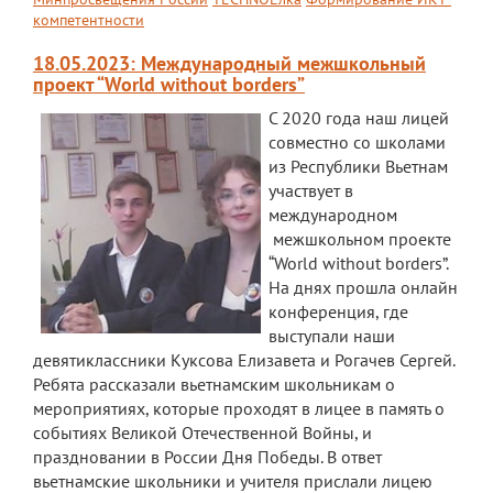
компетентности
Расписание
18.05.2023: Международный межшкольный
Мероприятия
проект “World without borders”
С 2020 года наш лицей
Контакты
совместно со школами
из Республики Вьетнам
участвует в
международном
межшкольном проекте
“World without borders”.
На днях прошла онлайн
конференция, где
выступали наши
девятиклассники Куксова Елизавета и Рогачев Сергей.
Ребята рассказали вьетнамским школьникам о
мероприятиях, которые проходят в лицее в память о
событиях Великой Отечественной Войны, и
праздновании в России Дня Победы. В ответ
вьетнамские школьники и учителя прислали лицею