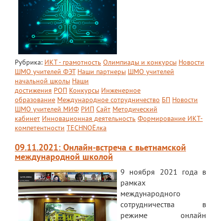
Рубрика:
ИКТ - грамотность
Олимпиады и конкурсы
Новости
ШМО учителей ФЭТ
Наши партнеры
ШМО учителей
начальной школы
Наши
достижения
РОП
Конкурсы
Инженерное
образование
Международное сотрудничество
БП
Новости
ШМО учителей МИФ
РИП
Сайт
Методический
кабинет
Инновационная деятельность
Формирование ИКТ-
компетентности
TECHNOЁлка
09.11.2021: Онлайн-встреча с вьетнамской
международной школой
9 ноября 2021 года в
рамках
международного
сотрудничества в
режиме онлайн