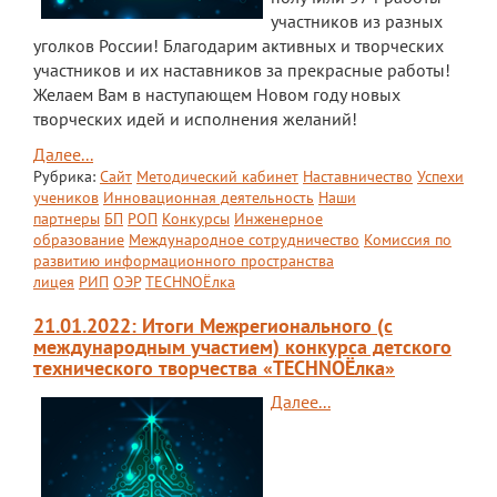
участников из разных
уголков России! Благодарим активных и творческих
участников и их наставников за прекрасные работы!
Желаем Вам в наступающем Новом году новых
творческих идей и исполнения желаний!
Далее...
Рубрика:
Сайт
Методический кабинет
Наставничество
Успехи
учеников
Инновационная деятельность
Наши
партнеры
БП
РОП
Конкурсы
Инженерное
образование
Международное сотрудничество
Комиссия по
развитию информационного пространства
лицея
РИП
ОЭР
TECHNOЁлка
21.01.2022: Итоги Межрегионального (с
международным участием) конкурса детского
технического творчества «TECHNOЁлка»
Далее...