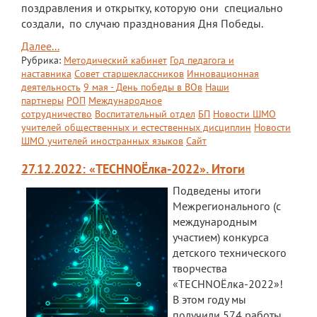
поздравления и открытку, которую они специально
создали, по случаю празднования Дня Победы.
Далее...
Рубрика:
Методический кабинет
Год педагога и
наставника
Совет старшеклассников
Инновационная
деятельность
9 мая - День победы в ВОв
Наши
партнеры
РОП
Международное
сотрудничество
Воспитательный отдел
БП
Новости ШМО
учителей общественных и естественных дисциплин
Новости
ШМО учителей иностранных языков
Сайт
27.12.2022: «TECHNOЁлка-2022». Итоги
Подведены итоги
Межрегионального (с
международным
участием) конкурса
детского технического
творчества
«TECHNOЁлка-2022»!
В этом году мы
получили 574 работы