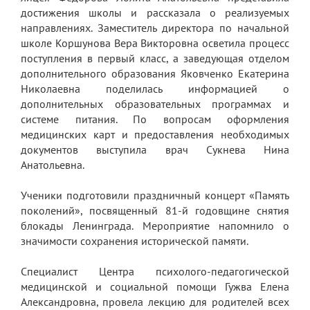
Экскурсии по лицею
достижения школы и рассказала о реализуемых
направлениях. Заместитель директора по начальной
Материально-техническая база
школе Коршунова Вера Викторовна осветила процесс
поступления в первый класс, а заведующая отделом
Платные образовательные услуги
дополнительного образования Яковченко Екатерина
История лицея
Николаевна поделилась информацией о
дополнительных образовательных программах и
Документы
системе питания. По вопросам оформления
медицинских карт и предоставления необходимых
Антимонопольный комплаенс
документов выступила врач Сукнева Нина
Анатольевна.
Уставные документы
Локальные акты
Ученики подготовили праздничный концерт «Память
поколений», посвященный 81-й годовщине снятия
Предписания органов надзора
блокады Ленинграда. Мероприятие напомнило о
значимости сохранения исторической памяти.
Страница директора
Специалист Центра психолого-педагогической
Предписания органов надзора
медицинской и социальной помощи Гужва Елена
Александровна, провела лекцию для родителей всех
Охрана труда