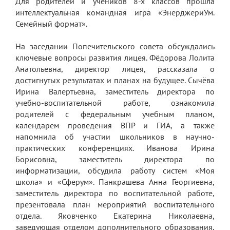
Для родителей и учеников 8-х классов прошла
интеллектуальная командная игра «ЭнерджериУм.
ЕГЭ
Семейный формат».
ОГЭ
На заседании Попечительского совета обсуждались
Воспитательная работа
ключевые вопросы развития лицея. Фёдорова Лолита
Анатольевна, директор лицея, рассказала о
Патриотическое воспитание
достигнутых результатах и планах на будущее. Сычёва
Ирина Валертьевна, заместитель директора по
Воспитательный отдел
учебно-воспитательной работе, ознакомила
Служба сопровождения
родителей с федеральным учебным планом,
календарем проведения ВПР и ГИА, а также
Спортивная жизнь
напомнила об участии школьников в научно-
практических конференциях. Иванова Ирина
Органы ГОУО
Борисовна, заместитель директора по
информатизации, обсудила работу систем «Моя
Безопасность
школа» и «Сферум». Панкрашева Анна Георгиевна,
Социальные партнеры
заместитель директора по воспитательной работе,
презентовала план мероприятий воспитательного
ОДОД
отдела. Яковченко Екатерина Николаевна,
заведующая отделом дополнительного образования,