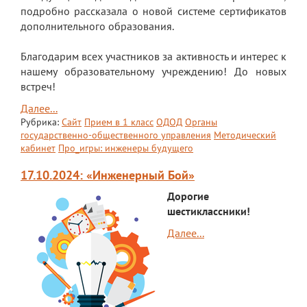
Документы
подробно рассказала о новой системе сертификатов
дополнительного образования.
Дополнительные образовательные
программы
Благодарим всех участников за активность и интерес к
Педагоги ОДОД
нашему образовательному учреждению! До новых
встреч!
Театральная студия
Далее...
ЮИД
Рубрика:
Сайт
Прием в 1 класс
ОДОД
Органы
государственно-общественного управления
Методический
Хор "Жаворонок"
кабинет
Про_игры: инженеры будущего
Школьный спортивный клуб
17.10.2024: «Инженерный Бой»
Дорогие
Передвижная выставка "Мы помним!"
шестиклассники!
Медиацентр
Далее...
ПФДО
Новости
Противодействие коррупции