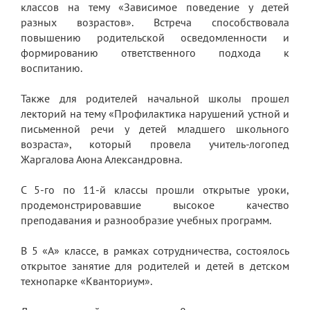
классов на тему «Зависимое поведение у детей
Обращение директора
разных возрастов». Встреча способствовала
повышению родительской осведомленности и
Гостевая книга
формированию ответственного подхода к
воспитанию.
Результаты самообследования
Финансово-хозяйственная деятельность
Также для родителей начальной школы прошел
лекторий на тему «Профилактика нарушений устной и
Реализация антикоррупционной
письменной речи у детей младшего школьного
политики
возраста», который провела учитель-логопед
Жаргалова Аюна Александровна.
Знак «За вклад в развитие лицея»
С 5-го по 11-й классы прошли открытые уроки,
Учебный процесс
продемонстрировавшие высокое качество
Начальная школа
преподавания и разнообразие учебных программ.
Основная и старшая школа
В 5 «А» классе, в рамках сотрудничества, состоялось
открытое занятие для родителей и детей в детском
Оценочные процедуры
технопарке «Кванториум».
Итоговая аттестация