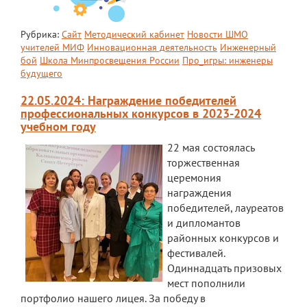
Мероприятия "Антикоррупция"
Рубрика:
Сайт
Методический кабинет
Новости ШМО
учителей МИФ
Инновационная деятельность
Инженерный
Комиссия по противодействию
бой
Школа Минпросвещения России
Про_игры: инженеры
коррупции
будущего
Обратная связь для сообщений о
22.05.2024: Награждение победителей
фактах коррупции
профессиональных конкурсов в 2023-2024
учебном году
Инновационная деятельность
22 мая состоялась
Центр цифрового образования
торжественная
"ИнфинITи"
церемония
награждения
О Центре
победителей, лауреатов
и дипломантов
Новости
районных конкурсов и
фестивалей.
Направления и программы
Одиннадцать призовых
Документы
мест пополнили
портфолио нашего лицея. За победу в
Педагоги