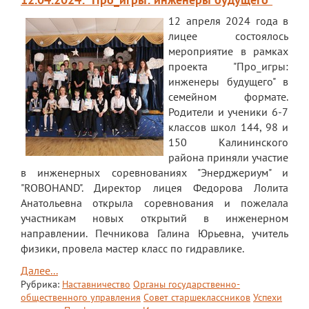
12 апреля 2024 года в
лицее состоялось
мероприятие в рамках
проекта "Про_игры:
инженеры будущего" в
семейном формате.
Родители и ученики 6-7
классов школ 144, 98 и
150 Калининского
района приняли участие
в инженерных соревнованиях "Энерджериум" и
"ROBOHAND". Директор лицея Федорова Лолита
Анатольевна открыла соревнования и пожелала
участникам новых открытий в инженерном
направлении. Печникова Галина Юрьевна, учитель
физики, провела мастер класс по гидравлике.
Далее...
Рубрика:
Наставничество
Органы государственно-
общественного управления
Совет старшеклассников
Успехи