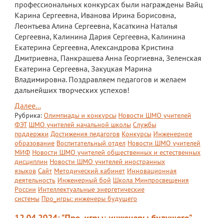
профессиональных конкурсах были награждены Вайц
Карина Сергеевна, Иванова Ирина Борисовна,
Расписание
Леонтьева Алина Сергеевна, Касаткина Наталья
Мероприятия
Сергеевна, Калинина Дария Сергеевна, Калинина
Екатерина Сергеевна, Александрова Кристина
Контакты
Дмитриевна, Панкрашева Анна Георгиевна, Зеленская
Екатерина Сергеевна, Закуцкая Марина
Владимировна. Поздравляем педагогов и желаем
дальнейших творческих успехов!
Далее...
Рубрика:
Олимпиады и конкурсы
Новости ШМО учителей
ФЭТ
ШМО учителей начальной школы
Службы
поддержки
Достижения педагогов
Конкурсы
Инженерное
образование
Воспитательный отдел
Новости ШМО учителей
МИФ
Новости ШМО учителей общественных и естественных
дисциплин
Новости ШМО учителей иностранных
языков
Сайт
Методический кабинет
Инновационная
деятельность
Инженерный бой
Школа Минпросвещения
России
Интеллектуальные энергетические
системы
Про_игры: инженеры будущего
12.04.2024: "Про_игры: инженеры будущего"