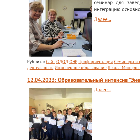
семинар для заве
интеграцию основно
Далее...
Рубрика:
Сайт
ОДОД
ОЭР
Профориентация
Семинары и 
деятельность
Инженерное образование
Школа Минпрос
12.04.2023: Образовательный интенсив "Эн
Далее...