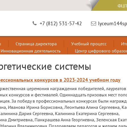
ФЦП
+7 (812) 531-57-42
lyceum144sp
ы
Страница директора
Учебный процесс
Ит
Инновационная деятельность
Центр цифрового образо
ргетические системы
фессиональных конкурсов в 2023-2024 учебном году
торжественная церемония награждения победителей, лауреатов
ых конкурсов и фестивалей. Одиннадцать призовых мест поп
ицея. За победу в профессиональных конкурсах были награж
на, Иванова Ирина Борисовна, Леонтьева Алина Сергеевна, Ка
Калинина Дария Сергеевна, Калинина Екатерина Сергеевна,
ина Дмитриевна, Панкрашева Анна Георгиевна, Зеленская Ека
я Марина Владимировна. Поздравляем педагогов и желаем да