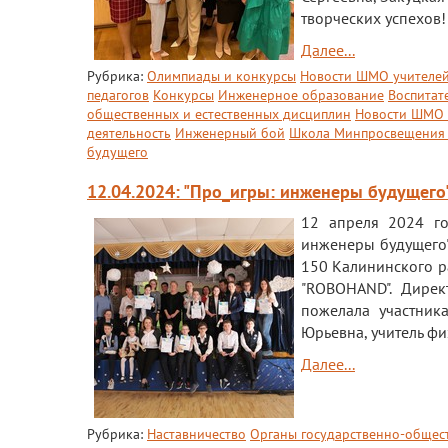
творческих успехов!
Далее...
Рубрика:
Олимпиады и конкурсы
Новости ШМО учителе
педагогов
Конкурсы
Инженерное образование
Воспитат
общественных и естественных дисциплин
Новости ШМО 
деятельность
Инженерный бой
Школа Минпросвещения 
будущего
12.04.2024: "Про_игры: инженеры будущего
12 апреля 2024 го
инженеры будущего"
150 Калининского р
"ROBOHAND". Дирек
пожелала участник
Юрьевна, учитель фи
Далее...
Рубрика:
Наставничество
Органы государственно-общес