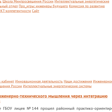
ь
Школа Минпросвещения России
Интеллектуальные энергетические
ьный отдел
Про_игры: инженеры будущего
Комиссия по развитию
КТ-компетентности
Сайт
 кабинет
Инновационная деятельность
Наши достижения
Инженерно
щения России
Интеллектуальные энергетические системы
инженерно-технического мышления через интеграцию
»
зе ГБОУ лицея №144 прошел районный практико-ориентир