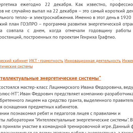
ргетика ежегодно 22 декабря. Как известно, професси
в не случайно выпал на 22 декабря – это самый короткий день
ного тепло- и электроснабжения. Именно в этот день в 1920 
кий план ГОЭЛРО – программа развития энергетической отрас
та совпала с днем, когда отмечали годовщину работы
ростанций, построенных по проектам Генриха Графтио.
еский кабинет
ИКТ - грамотность
Инновационная деятельность
Инже
тические системы
нтеллектуальные энергетические системы"
 состоялся мастер-класс Лацимирского Ивана Федоровича, вед
олюс-НТ". Иван Федрович предствляет компанию-разработчик
бретенного лицеем на средство гранта, выделенного правител
ля оснащения предметных кабинетов.
ании познакомил ребят и педагогов лицея с правилами и
ы лаборатории "Интеллектуальные энергетические системы". В
та приняли участие в командной тренировочной игре. Данный 
познакомиться со всеми этапами работы энергостенда, а такж