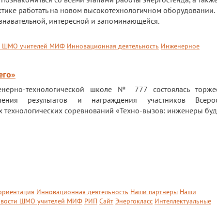
ктике работать на новом высокотехнологичном оборудовании. 
ознавательной, интересной и запоминающейся.
и ШМО учителей МИФ
Инновационная деятельность
Инженерное
его»
нерно-технологической школе № 777 состоялась торжес
ления результатов и награждения участников Всерос
технологических соревнований «Техно-вызов: инженеры буд
ориентация
Инновационная деятельность
Наши партнеры
Наши
вости ШМО учителей МИФ
РИП
Сайт
Энергокласс
Интеллектуальные