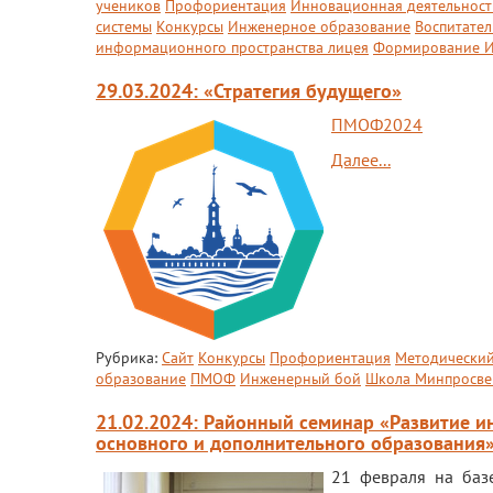
учеников
Профориентация
Инновационная деятельност
системы
Конкурсы
Инженерное образование
Воспитател
информационного пространства лицея
Формирование И
29.03.2024: «Стратегия будущего»
ПМОФ2024
Далее...
Рубрика:
Сайт
Конкурсы
Профориентация
Методический
образование
ПМОФ
Инженерный бой
Школа Минпросве
21.02.2024: Районный семинар «Развитие 
основного и дополнительного образования
21 февраля на ба