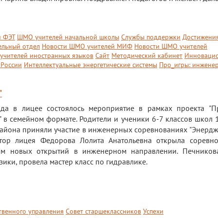
й ФЭТ
ШМО учителей начальной школы
Службы поддержки
Достижени
ельный отдел
Новости ШМО учителей МИФ
Новости ШМО учителей
учителей иностранных языков
Сайт
Методический кабинет
Инноваци
России
Интеллектуальные энергетические системы
Про_игры: инжене
"
да в лицее состоялось мероприятие в рамках проекта "П
 в семейном формате. Родители и ученики 6-7 классов школ 1
айона приняли участие в инженерных соревнованиях "Энердж
тор лицея Федорова Лолита Анатольевна открыла соревн
ам новых открытий в инженерном направлении. Печников
зики, провела мастер класс по гидравлике.
твенного управления
Совет старшеклассников
Успехи