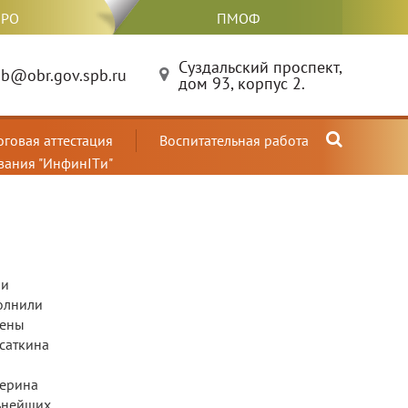
РО
ПМОФ
Суздальский проспект,
b@obr.gov.spb.ru
дом 93, корпус 2.
оговая аттестация
Воспитательная работа
вания "ИнфинITи"
 и
олнили
дены
саткина
терина
льнейших