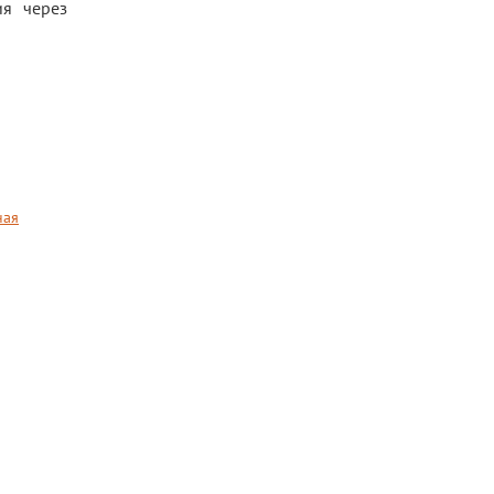
я через
ная