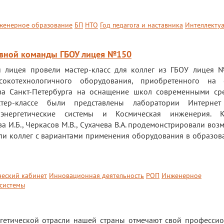
женерное образование
БП
НТО
Год педагога и наставника
Интеллекту
тивной команды ГБОУ лицея №150
и лицея провели мастер-класс для коллег из ГБОУ лицея
сокотехнологичного оборудования, приобретенного на с
тва Санкт-Петербурга на оснащение школ современными ср
тер-классе были представлены лаборатории Интернет
 энергетические системы и Космическая инженерия. К
 И.Б., Черкасов М.В., Сухачева В.А. продемонстрировали воз
ли коллег с вариантами применения оборудования в образов
еский кабинет
Инновационная деятельность
РОП
Инженерное
 системы
ргетической отрасли нашей страны отмечают свой професси