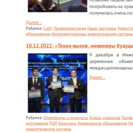
попробовать на пра
получилась очень п
Далее...
Рубрика:
Сайт
Профориентация
Наши партнеры
Новост
образование
Интеллектуальные энергетические системы
10.12.2022: «Техно-вызов: инженеры будущ
9 декабря в Инже
церемония объяв
междисциплинарных 
Далее...
Рубрика:
Олимпиады и конкурсы
Успехи учеников
Проф
достижения
РОП
Конкурсы
Инженерное образование
Но
энергетические системы