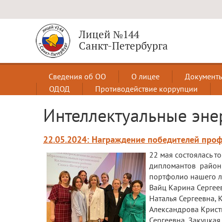
Лицей №144
Санкт-Петербурга
Сведения об ОО
О лицее
Документ
ОДОД
Противодействие коррупции
Интеллектуальные эне
22.05.2024: Награждение победителей про
22 мая состоялась 
дипломантов районн
портфолио нашего л
Вайц Карина Сергеев
Наталья Сергеевна, 
Александрова Крист
Сергеевна, Закуцка