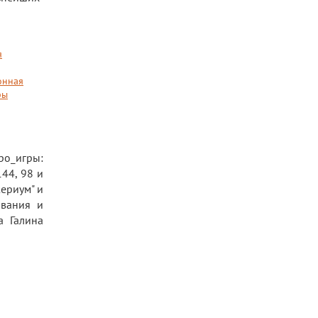
я
онная
ры
ро_игры:
44, 98 и
ериум" и
ования и
а Галина