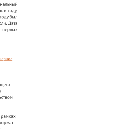
ональный
 в году,
году был
ли. Дата
 первых
нерное
ущего
а
ьством
 рамках
формат
е