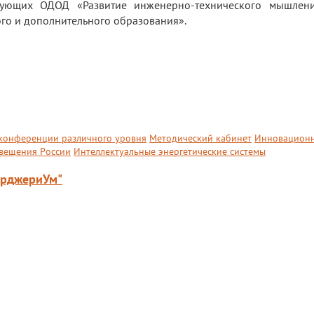
дующих ОДОД «Развитие инженерно-технического мышлени
го и дополнительного образования».
конференции различного уровня
Методический кабинет
Инновацион
вещения России
Интеллектуальные энергетические системы
ерджериУм"