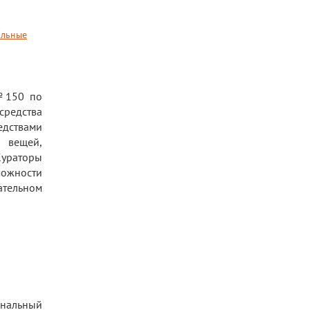
альные
 №150 по
редства
едствами
 вещей,
ураторы
можности
ательном
ональный