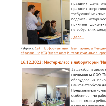
праздник День эне
праздник энергетико
требующий максималь
подписан историчес
принятия докумен
петербургских элект
Далее...
Рубрика:
Сайт
Профориентация
Наши партнеры
Методич
образование
НТО
Энергокласс
Интеллектуальные энерге
16.12.2022: Мастер-класс в лаборатории "И
15 декабря в лицее
специалиста ООО "П
оборудования, прио
Санкт-Петербурга д
Представитель комп
особенностями работ
мастер-класса ребя
позволил лицеистам 