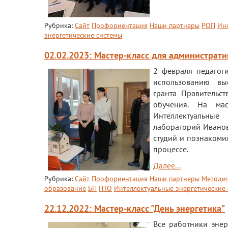
Рубрика:
Сайт
Профориентация
Наши партнеры
РОП
Ин
энергетические системы
02.02.2023: Мастер-класс для администра
2 февраля педагог
использованию вы
гранта Правительс
обучения. На мас
Интеллектуальные
лабораторий Иванова
студий и познакоми
процессе.
Далее...
Рубрика:
Сайт
Профориентация
Наши партнеры
Методич
образование
БП
НТО
Интеллектуальные энергетические
22.12.2022: Мастер-класс "День энергетика"
Все работники эне