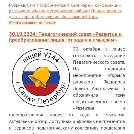
Рубрика:
Сайт
Профориентация
Семинары и конференции
различного уровня
Методический кабинет
Инновационная
деятельность
Инженерное образование
Школа
Минпросвещения России
30.10.2024: Педагогический совет «Развитие и
преобразование лицея: от задач к смыслам»
30 октября в лицее
состоялось заседание
Педагогического совета.
По традиции
мероприятие открыла
директор Федорова
Лолита Анатольевна и
обозначила тему
педагогического совета
«Развитие и
преобразование лицея: от задач к смыслам».
Актуальный обзор доступных цифровых инструментов
и сервисов педагогическому коллективу представил