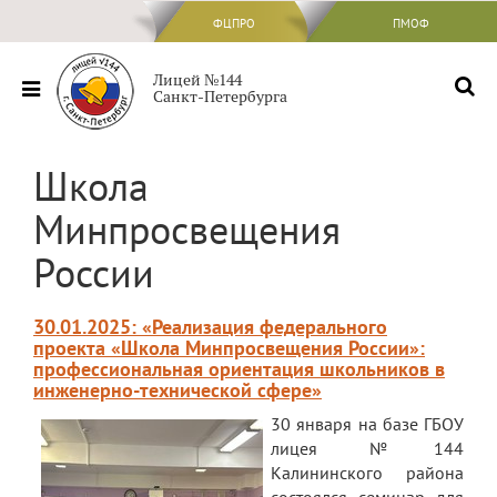
ФЦПРО
ФЦПРО
ПМОФ
Сведения об ОО
Лицей №144
Санкт-Петербурга
Основные сведения
Структура и органы управления
Школа
образовательной организацией
Минпросвещения
Документы
России
Образование
Образовательные стандарты и
требования
30.01.2025: «Реализация федерального
проекта «Школа Минпросвещения России»:
Руководство
профессиональная ориентация школьников в
инженерно-технической сфере»
Педагогический состав
30 января на базе ГБОУ
лицея №144
Материально-техническое обеспечение
и оснащенность образовательного
Калининского района
процесса. Доступная среда