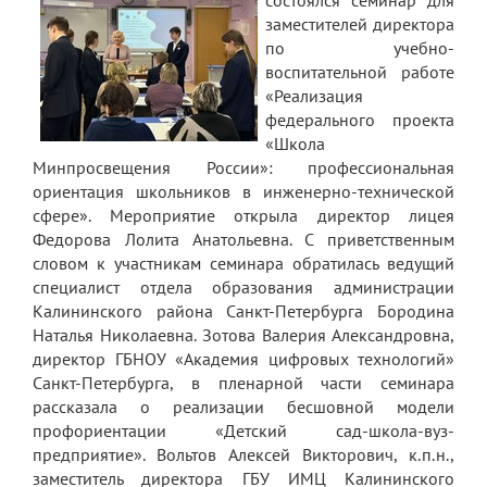
состоялся семинар для
заместителей директора
Платные образовательные услуги
по учебно-
воспитательной работе
Финансово-хозяйственная деятельность
«Реализация
федерального проекта
Вакантные места для приема (перевода)
обучающихся
«Школа
Минпросвещения России»: профессиональная
Стипендия и меры поддержки
ориентация школьников в инженерно-технической
обучающихся
сфере». Мероприятие открыла директор лицея
Федорова Лолита Анатольевна. С приветственным
Международное сотрудничество
словом к участникам семинара обратилась ведущий
специалист отдела образования администрации
Организация питания в лицее
Калининского района Санкт-Петербурга Бородина
О лицее
Наталья Николаевна. Зотова Валерия Александровна,
директор ГБНОУ «Академия цифровых технологий»
Визитная карточка
Санкт-Петербурга, в пленарной части семинара
рассказала о реализации бесшовной модели
Учительская
профориентации «Детский сад-школа-вуз-
предприятие». Вольтов Алексей Викторович, к.п.н.,
Контакты и местонахождение
заместитель директора ГБУ ИМЦ Калининского