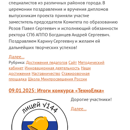
Документы
специалистов из различных районов города. В
церемонии поздравления и вручения дипломов
Дополнительные образовательные
выпускникам проекта приняли участие
программы
заместитель председателя Комитета по образованию
Розов Павел Сергеевич и исполняющий обязанности
Педагоги ОДОД
ректора СПб АППО Богданцев Андрей Сергеевич.
Театральная студия
Поздравляем Карину Сергеевну и желаем ей
дальнейших творческих успехов!
ЮИД
Далее...
Хор "Жаворонок"
Рубрика:
Достижения педагогов
Сайт
Методический
кабинет
Инновационная деятельность
Наши
Школьный спортивный клуб
достижения
Наставничество
Стажировочная
площадка
Школа Минпросвещения России
Передвижная выставка "Мы помним!"
09.01.2025: Итоги конкурса «ТехноЕлка»
Медиацентр
Дорогие участники!
ПФДО
Далее...
Новости
Противодействие коррупции