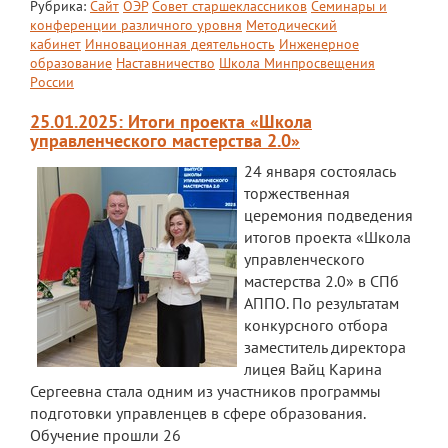
Рубрика:
Сайт
ОЭР
Совет старшеклассников
Семинары и
ЕГЭ
конференции различного уровня
Методический
кабинет
Инновационная деятельность
Инженерное
ОГЭ
образование
Наставничество
Школа Минпросвещения
России
Воспитательная работа
25.01.2025: Итоги проекта «Школа
управленческого мастерства 2.0»
Патриотическое воспитание
24 января состоялась
Воспитательный отдел
торжественная
церемония подведения
Служба сопровождения
итогов проекта «Школа
Спортивная жизнь
управленческого
мастерства 2.0» в СПб
Органы ГОУО
АППО. По результатам
конкурсного отбора
Безопасность
заместитель директора
лицея Вайц Карина
Социальные партнеры
Сергеевна стала одним из участников программы
ОДОД
подготовки управленцев в сфере образования.
Обучение прошли 26