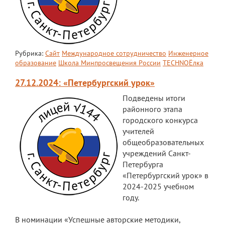
Мероприятия "Антикоррупция"
Комиссия по противодействию
коррупции
Рубрика:
Сайт
Международное сотрудничество
Инженерное
образование
Школа Минпросвещения России
TECHNOЁлка
Обратная связь для сообщений о
фактах коррупции
27.12.2024: «Петербургский урок»
Инновационная деятельность
Подведены итоги
районного этапа
Центр цифрового образования
городского конкурса
"ИнфинITи"
учителей
общеобразовательных
О Центре
учреждений Санкт-
Петербурга
Новости
«Петербургский урок» в
Направления и программы
2024-2025 учебном
году.
Документы
В номинации «Успешные авторские методики,
Педагоги