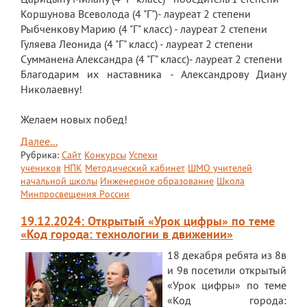
Коршунова Всеволода (4 "Г")- лауреат 2 степени
Рыбченкову Марию (4 "Г" класс) - лауреат 2 степени
Гуляева Леонида (4 "Г" класс) - лауреат 2 степени
Сумманена Александра (4 "Г" класс)- лауреат 2 степени
Благодарим их наставника - Александрову Диану
Николаевну!
Желаем новых побед!
Далее...
Рубрика:
Сайт
Конкурсы
Успехи
учеников
НПК
Методический кабинет
ШМО учителей
начальной школы
Инженерное образование
Школа
Минпросвещения России
19.12.2024: Открытый «Урок цифры» по теме
«Код города: технологии в движении»
18 декабря ребята из 8в
и 9в посетили открытый
«Урок цифры» по теме
«Код города: