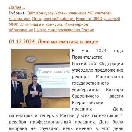
Далее...
Рубрика:
Сайт
Конкурсы
Успехи учеников
МО учителей
математики
Методический кабинет
Новости ШМО учителей
МИФ
Олимпиады и конкурсы
Инженерное
образование
Школа Минпросвещения России
01.12.2024: День математика в лицее
В мае 2024 года
Правительство
Российской Федерации
утвердило предложение
ректора Московского
государственного
университета Виктора
Садовничего ввести
Всероссийский
праздник День
математика и теперь в России у всех математиков 1
декабря профессиональный праздник. Дата была
выбрана не случайно, ведь именно в этот день