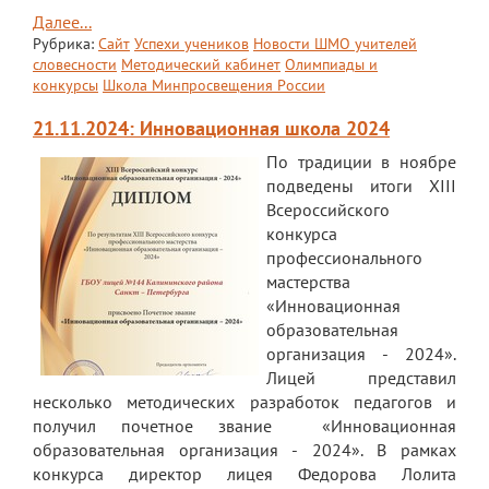
Далее...
Рубрика:
Сайт
Успехи учеников
Новости ШМО учителей
словесности
Методический кабинет
Олимпиады и
конкурсы
Школа Минпросвещения России
21.11.2024: Инновационная школа 2024
По традиции в ноябре
подведены итоги ХIII
Всероссийского
конкурса
профессионального
мастерства
«Инновационная
образовательная
организация - 2024».
Лицей представил
несколько методических разработок педагогов и
получил почетное звание «Инновационная
образовательная организация - 2024». В рамках
конкурса директор лицея Федорова Лолита