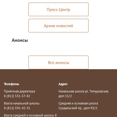
Пресс-Центр
Архив новостей
Анонсы
Все анонсы
Телефоны
Адрес
Приёмная директора
Начальная школа ул. Тимуровская,
8 (812) 531-57-42
дом 15/2
Вахта начальной школы
Средняя и основная школа
8 (812) 591-42-31
Суздальский пр., дом 93/2.
Вахта средней и основной школы 8