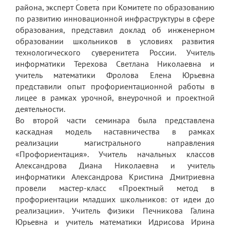
Экскурсии по лицею
района, эксперт Совета при Комитете по образованию
по развитию инновационной инфраструктуры в сфере
Материально-техническая база
образования, представил доклад об инженерном
образовании школьников в условиях развития
Платные образовательные услуги
технологического суверенитета России. Учитель
информатики Терехова Светлана Николаевна и
История лицея
учитель математики Фролова Елена Юрьевна
Документы
представили опыт профориентационной работы в
лицее в рамках урочной, внеурочной и проектной
Антимонопольный комплаенс
деятельности.
Во второй части семинара была представлена
Уставные документы
каскадная модель наставничества в рамках
реализации магистрального направления
Локальные акты
«Профориентация». Учитель начальных классов
Предписания органов надзора
Александрова Диана Николаевна и учитель
информатики Александрова Кристина Дмитриевна
Страница директора
провели мастер-класс «Проектный метод в
профориентации младших школьников: от идеи до
Предписания органов надзора
реализации». Учитель физики Печникова Галина
Юрьевна и учитель математики Идрисова Ирина
Охрана труда