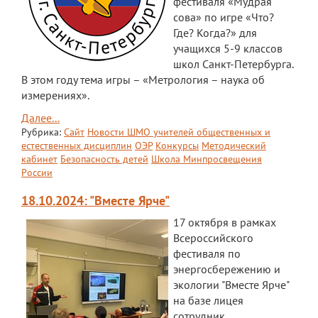
фестиваля «Мудрая
сова» по игре «Что?
Где? Когда?» для
учащихся 5-9 классов
школ Санкт-Петербурга.
В этом году тема игры – «Метрология – наука об
измерениях».
Далее...
Рубрика:
Сайт
Новости ШМО учителей общественных и
естественных дисциплин
ОЭР
Конкурсы
Методический
кабинет
Безопасность детей
Школа Минпросвещения
России
18.10.2024: "Вместе Ярче"
17 октября в рамках
Всероссийского
фестиваля по
энергосбережению и
экологии "Вместе Ярче"
на базе лицея
сотрудник