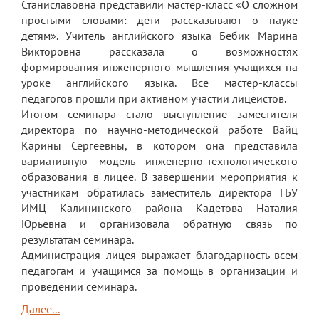
Станиславовна представили мастер-класс «О сложном
Обращение директора
простыми словами: дети рассказывают о науке
детям». Учитель английского языка Бебик Марина
Гостевая книга
Викторовна рассказала о возможностях
формирования инженерного мышления учащихся на
Результаты самообследования
уроке английского языка. Все мастер-классы
педагогов прошли при активном участии лицеистов.
Финансово-хозяйственная деятельность
Итогом семинара стало выступление заместителя
Реализация антикоррупционной
директора по научно-методической работе Вайц
политики
Карины Сергеевны, в котором она представила
вариативную модель инженерно-технологического
Знак «За вклад в развитие лицея»
образования в лицее. В завершении мероприятия к
участникам обратилась заместитель директора ГБУ
Учебный процесс
ИМЦ Калининского района Кадетова Наталия
Юрьевна и организовала обратную связь по
Начальная школа
результатам семинара.
Основная и старшая школа
Администрация лицея выражает благодарность всем
педагогам и учащимся за помощь в организации и
Оценочные процедуры
проведении семинара.
Итоговая аттестация
Далее...