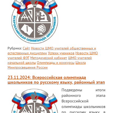
Рубрика:
Сайт
Новости ШМО учителей общественных и
естественных дисциплин
Успехи учеников
Новости ШМО
учителей ФЭТ
Методический кабинет
ШМО учителей
начальной школы
Олимпиады и конкурсы
Школа
Минпросвещения России
23.11.2024: Всероссийская олимпиада
школьников по русскому языку, районный этап
Подведены итоги
районного этапа
Всероссийской
олимпиады школьников
по русскому языку, в