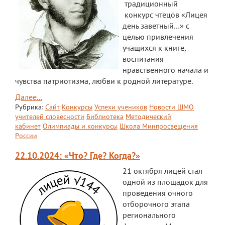
традиционный
конкурс чтецов «Лицея
день заветный…» с
целью привлечения
учащихся к книге,
воспитания
нравственного начала и
чувства патриотизма, любви к родной литературе.
Далее...
Рубрика:
Сайт
Конкурсы
Успехи учеников
Новости ШМО
учителей словесности
Библиотека
Методический
кабинет
Олимпиады и конкурсы
Школа Минпросвещения
России
22.10.2024: «Что? Где? Когда?»
21 октября лицей стал
одной из площадок для
проведения очного
отборочного этапа
регионального