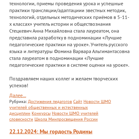
технологии, приемы проведения урока и успешные
практики трансляции/адаптациии звестных методик,
Расписание
технологий, отдельных методических приёмов в 5-11-
Мероприятия
х классах» учитель истории и обществознания
Стецкевич Анна Михайловна стала лауреатом, она
Контакты
представила разработку в подноминации «Лучшие
педагогические практики на уроке». Учитель русского
языка и литературы Фомина Варвара Альгимантасовна
стала лауреатом в подноминации «Лучшие
педагогические практики в системе оценки на уроке».
Поздравляем наших коллег и желаем творческих
успехов!
Далее...
Рубрика:
Достижения педагогов
Сайт
Новости ШМО
учителей общественных и естественных
дисциплин
Конкурсы
Новости ШМО учителей
словесности
Школа Минпросвещения России
22.12.2024: Мы гордость Родины