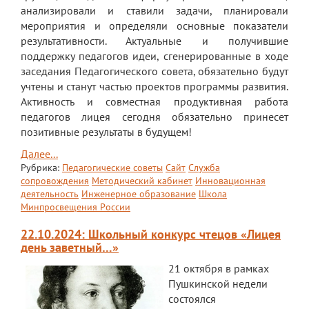
анализировали и ставили задачи, планировали
мероприятия и определяли основные показатели
результативности. Актуальные и получившие
поддержку педагогов идеи, сгенерированные в ходе
заседания Педагогического совета, обязательно будут
учтены и станут частью проектов программы развития.
Активность и совместная продуктивная работа
педагогов лицея сегодня обязательно принесет
позитивные результаты в будущем!
Далее...
Рубрика:
Педагогические советы
Сайт
Служба
сопровождения
Методический кабинет
Инновационная
деятельность
Инженерное образование
Школа
Минпросвещения России
22.10.2024: Школьный конкурс чтецов «Лицея
день заветный…»
21 октября в рамках
Пушкинской недели
состоялся