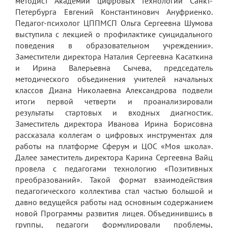
методист Академии цифровых технологий Санкт-
Петербурга Евгений Константинович Ануфриенко.
Педагог-психолог ЦППМСП Ольга Сергеевна Шумова
выступила с лекцией о профилактике суицидального
поведения в образовательном учреждении».
Заместители директора Наталия Сергеевна Касаткина
и Ирина Валерьевна Сычева, председатель
методического объединения учителей начальных
классов Диана Николаевна Александрова подвели
итоги первой четверти и проанализировали
результаты стартовых и входных диагностик.
Заместитель директора Иванова Ирина Борисовна
рассказала коллегам о цифровых инструментах для
работы на платформе Сферум и ЦОС «Моя школа».
Далее заместитель директора Карина Сергеевна Вайц
провела с педагогами технологию «Позитивных
преобразований». Такой формат взаимодействия
педагогического коллектива стал частью большой и
давно ведущейся работы над основным содержанием
новой Программы развития лицея. Объединившись в
группы, педагоги формулировали проблемы,