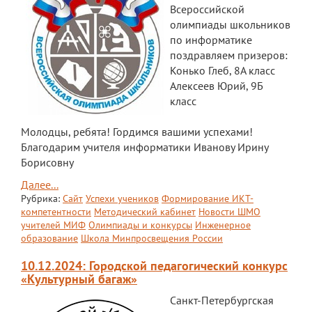
Всероссийской
олимпиады школьников
по информатике
поздравляем призеров:
Конько Глеб, 8А класс
Алексеев Юрий, 9Б
класс
Молодцы, ребята! Гордимся вашими успехами!
Благодарим учителя информатики Иванову Ирину
Борисовну
Далее...
Рубрика:
Сайт
Успехи учеников
Формирование ИКТ-
компетентности
Методический кабинет
Новости ШМО
учителей МИФ
Олимпиады и конкурсы
Инженерное
образование
Школа Минпросвещения России
10.12.2024: Городской педагогический конкурс
«Культурный багаж»
Санкт-Петербургская