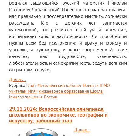
родился выдающийся русский математик Николай
Иванович Лобачевский. Известно, что математика учит
нас правильно и последовательно мыслить, логически
рассуждать. Кто с детских лет занимается
математикой, тот развивает свой ум и внимание,
воспитывает волю и настойчивость. Эти способности
нужны всем без исключения: и врачу, и юристу, и
учителю, и художнику, и даже спортсмену. А такие
качества, как трудолюбие, увлеченность,
любознательность и самокритичность, ведут к великим
открытиям в науке.
Далее...
Рубрика:
Сайт
Методический кабинет
Новости ШМО
учителей МИФ
Инженерное образование
Школа
Минпросвещения России
29.11.2024: Всероссийская олимпиада
школьников по экономике, географии и
искусству, районный этап
Далее...